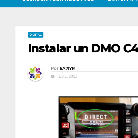
DIGITAL
Instalar un DMO C4
Por
EA7IYR
FEB 1, 2021