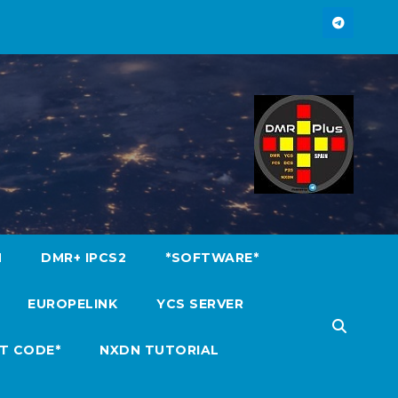
M
DMR+ IPCS2
*SOFTWARE*
EUROPELINK
YCS SERVER
T CODE*
NXDN TUTORIAL