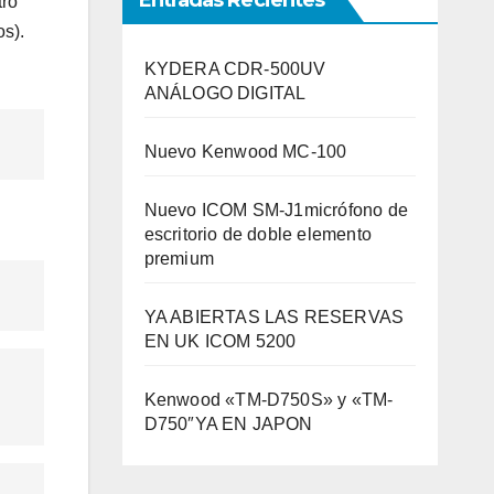
Entradas Recientes
tro
os).
KYDERA CDR-500UV
ANÁLOGO DIGITAL
Nuevo Kenwood MC-100
Nuevo ICOM SM-J1micrófono de
escritorio de doble elemento
premium
YA ABIERTAS LAS RESERVAS
EN UK ICOM 5200
Kenwood «TM-D750S» y «TM-
D750″YA EN JAPON