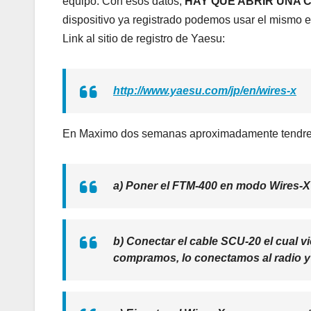
equipo. Con esos datos,
HAY QUE ABRIR UNA C
dispositivo ya registrado podemos usar el mismo e
Link al sitio de registro de Yaesu:
http://www.yaesu.com/jp/en/wires-x
En Maximo dos semanas aproximadamente tendrem
a) Poner el FTM-400 en modo Wires-X 
b) Conectar el cable SCU-20 el cual v
compramos, lo conectamos al radio y