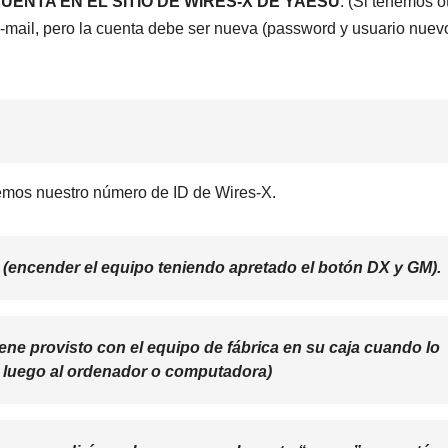
UENTA EN EL SITIO DE WIRES-X DE YAESU
. (Si tenemos o
-mail, pero la cuenta debe ser nueva (password y usuario nuev
os nuestro número de ID de Wires-X.
(encender el equipo teniendo apretado el botón DX y GM).
iene provisto con el equipo de fábrica en su caja cuando lo
 luego al ordenador o computadora)