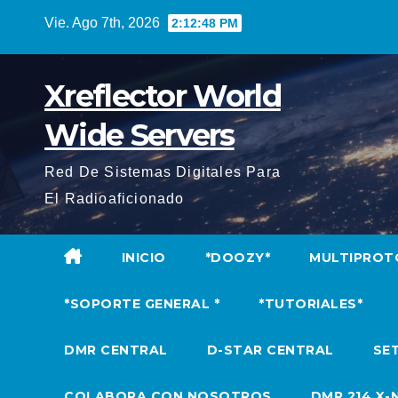
Saltar
Vie. Ago 7th, 2026
2:12:49 PM
al
contenido
Xreflector World
Wide Servers
Red De Sistemas Digitales Para
El Radioaficionado
INICIO
*DOOZY*
MULTIPROT
*SOPORTE GENERAL *
*TUTORIALES*
DMR CENTRAL
D-STAR CENTRAL
SET
COLABORA CON NOSOTROS
DMR 214 X-