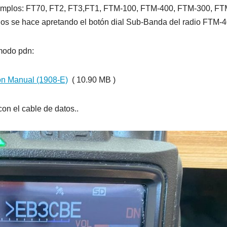
jemplos: FT70, FT2, FT3,FT1, FTM-100, FTM-400, FTM-300, FT
os se hace apretando el botón dial Sub-Banda del radio FTM-4
modo pdn:
on Manual (1908-E)
( 10.90 MB )
on el cable de datos..