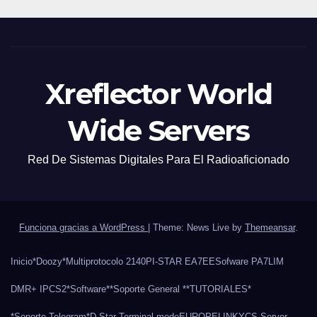
Xreflector World
Wide Servers
Red De Sistemas Digitales Para El Radioaficionado
Funciona gracias a WordPress
|
Theme: News Live by
Themeansar
.
Inicio
*Doozy*
Multiprotocolo 2140
PI-STAR EA7EE
Sofware PA7LIM
DMR+ IPCS2
*Software*
*Soporte General *
*TUTORIALES*
*Soporte Telegram*
D-Star Terminal mode
EUROPELINK
YCS Server