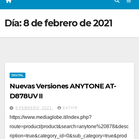
Día:
8 de febrero de 2021
DIGITAL
Nuevas Versiones ANYTONE AT-
D878UV II
8 FEBRERO, 2021
EA7IYR
https://www.mediaglobe.it/index.php?
route=product/product&search=anytone%20878&desc
ription=true&category_id=0&sub_category=true&prod