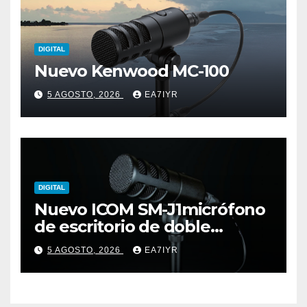
DIGITAL
Nuevo Kenwood MC-100
5 AGOSTO, 2026
EA7IYR
DIGITAL
Nuevo ICOM SM-J1micrófono
de escritorio de doble
elemento premium
5 AGOSTO, 2026
EA7IYR