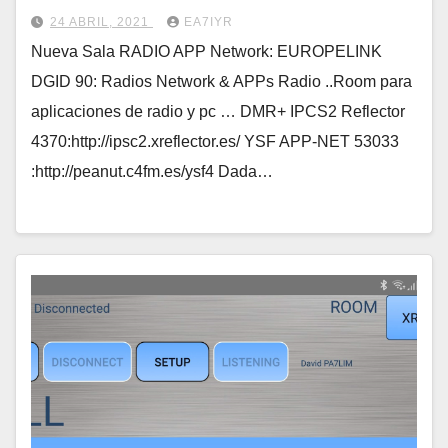
24 ABRIL, 2021
EA7IYR
Nueva Sala RADIO APP Network: EUROPELINK
DGID 90: Radios Network & APPs Radio ..Room para
aplicaciones de radio y pc … DMR+ IPCS2 Reflector
4370:http://ipsc2.xreflector.es/ YSF APP-NET 53033
:http://peanut.c4fm.es/ysf4 Dada…