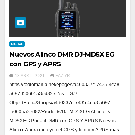
DIGITAL
Nuevos Alinco DMR DJ-MD5X EG
con GPS y APRS
13 ABRIL, 2021
EA7IYR
https://radiomania.net/epages/a460337c-7435-4ca8-
a697-f50605a3ed82.sf/es_ES/?
ObjectPath=/Shops/a460337c-7435-4ca8-a697-
f50605a3ed82/Products/DJ-MD5XEG Alinco DJ-
MD5XEG Portatil DMR con GPS Y APRS Nuevos
Alinco. Ahora incluyen el GPS y funcion APRS mas