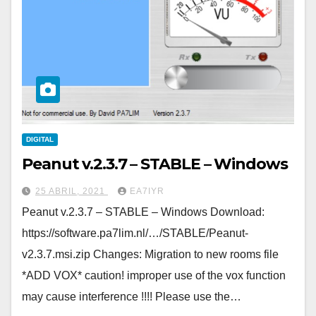
DIGITAL
Peanut v.2.3.7 – STABLE – Windows
25 ABRIL, 2021
EA7IYR
Peanut v.2.3.7 – STABLE – Windows Download:
https://software.pa7lim.nl/…/STABLE/Peanut-
v2.3.7.msi.zip Changes: Migration to new rooms file
*ADD VOX* caution! improper use of the vox function
may cause interference !!!! Please use the…