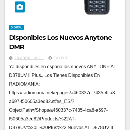
DIGITAL
Disponibles Los Nuevos Anytone
DMR
28 ABRIL, 2021
EA7IYR
Ya disponibles en españa los nuevos ANYTONE AT-
D878UV II Plus.. Los Tienes Disponibles En
RADIOMANIA:
https://radiomania.net/epages/a460337c-7435-4ca8-
a697-f50605a3ed82.sf/es_ES/?
ObjectPath=/Shops/a460337c-7435-4ca8-a697-
f50605a3ed82/Products/%22AT-
D878UV%20II%20Plus%22 Nuevos AT-D878UV II