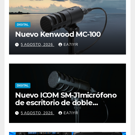
DIGITAL
Nuevo Kenwood MC-100
5 AGOSTO, 2026
EA7IYR
DIGITAL
Nuevo ICOM SM-J1micrófono
de escritorio de doble
elemento premium
5 AGOSTO, 2026
EA7IYR