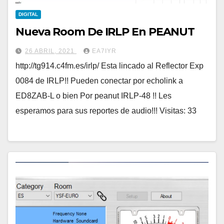
DIGITAL
Nueva Room De IRLP En PEANUT
26 ABRIL, 2021
EA7IYR
http://tg914.c4fm.es/irlp/ Esta lincado al Reflector Exp
0084 de IRLP!! Pueden conectar por echolink a
ED8ZAB-L o bien Por peanut IRLP-48 !! Les
esperamos para sus reportes de audio!!! Visitas: 33