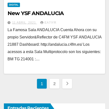
DIGITAL
New YSF ANDALUCIA
11 ABRIL, 2021
EA7IYR
La Famosa Sala ANDALUCIA Cuenta Ahora con su
propio Servidor&Reflector de C4FM YSF ANDALUCIA
21887 Dashboard: http://andalucia.c4fm.es/ Los
acessos a esta Sala Multiprotocolo son los siguientes:
BM TG 214001 :…
Paginación
1
2
de
entradas
Entradas Recientes