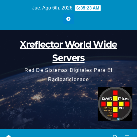
Saltar
Jue. Ago 6th, 2026
6:35:24 AM
al
contenido
Xreflector World Wide
Servers
Red De Sistemas Digitales Para El
Radioaficionado