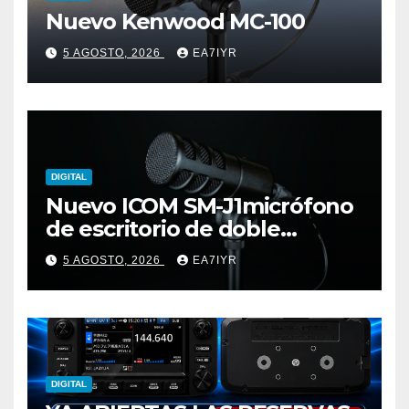
Nuevo Kenwood MC-100
5 AGOSTO, 2026
EA7IYR
DIGITAL
Nuevo ICOM SM-J1micrófono
de escritorio de doble
elemento premium
5 AGOSTO, 2026
EA7IYR
DIGITAL