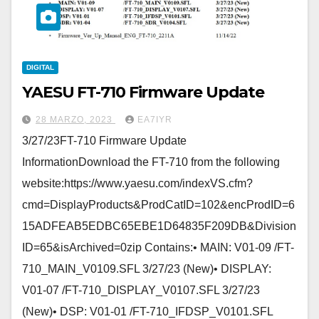
DIGITAL
YAESU FT-710 Firmware Update
28 MARZO, 2023
EA7IYR
3/27/23FT-710 Firmware Update
InformationDownload the FT-710 from the following
website:https://www.yaesu.com/indexVS.cfm?
cmd=DisplayProducts&ProdCatID=102&encProdID=6
15ADFEAB5EDBC65EBE1D64835F209DB&Division
ID=65&isArchived=0zip Contains:• MAIN: V01-09 /FT-
710_MAIN_V0109.SFL 3/27/23 (New)• DISPLAY:
V01-07 /FT-710_DISPLAY_V0107.SFL 3/27/23
(New)• DSP: V01-01 /FT-710_IFDSP_V0101.SFL