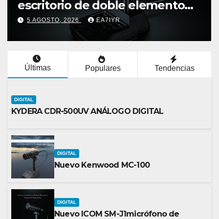
escritorio de doble elemento
premium
5 AGOSTO, 2026
EA7IYR
Últimas
Populares
Tendencias
DIGITAL
KYDERA CDR-500UV ANÁLOGO DIGITAL
DIGITAL
Nuevo Kenwood MC-100
DIGITAL
Nuevo ICOM SM-J1micrófono de