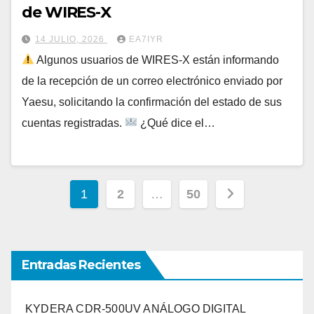
de WIRES-X
14 JULIO, 2026
EA7IYR
Algunos usuarios de WIRES-X están informando
de la recepción de un correo electrónico enviado por
Yaesu, solicitando la confirmación del estado de sus
cuentas registradas.
¿Qué dice el…
Paginación
1
2
…
50
de
entradas
Entradas Recientes
KYDERA CDR-500UV ANÁLOGO DIGITAL