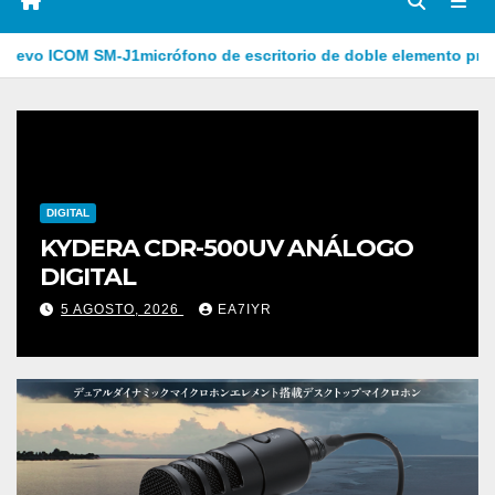
icrófono de escritorio de doble elemento premium
YA ABI
DIGITAL
KYDERA CDR-500UV ANÁLOGO
DIGITAL
5 AGOSTO, 2026
EA7IYR