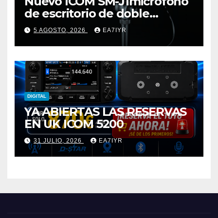
Nuevo ICOM SM-J1micrófono
de escritorio de doble
elemento premium
5 AGOSTO, 2026
EA7IYR
DIGITAL
YA ABIERTAS LAS RESERVAS
EN UK ICOM 5200
31 JULIO, 2026
EA7IYR