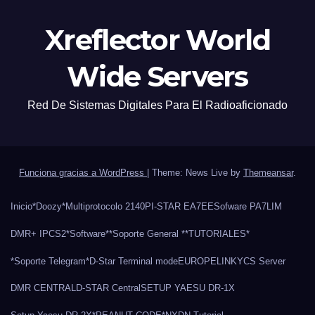
Xreflector World
Wide Servers
Red De Sistemas Digitales Para El Radioaficionado
Funciona gracias a WordPress
|
Theme: News Live by
Themeansar
.
Inicio
*Doozy*
Multiprotocolo 2140
PI-STAR EA7EE
Sofware PA7LIM
DMR+ IPCS2
*Software*
*Soporte General *
*TUTORIALES*
*Soporte Telegram*
D-Star Terminal mode
EUROPELINK
YCS Server
DMR CENTRAL
D-STAR Central
SETUP YAESU DR-1X