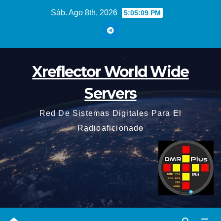
Saltar
Sáb. Ago 8th, 2026
5:05:10 PM
al
contenido
Xreflector World Wide
Servers
Red De Sistemas Digitales Para El
Radioaficionado