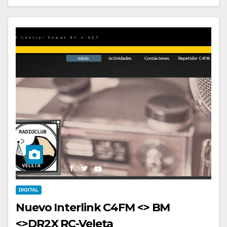
DIGITAL
Nuevo Interlink C4FM <> BM
<>DR2X RC-Veleta