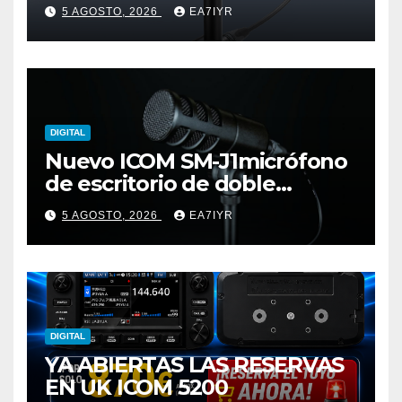
5 AGOSTO, 2026
EA7IYR
DIGITAL
Nuevo ICOM SM-J1micrófono
de escritorio de doble
elemento premium
5 AGOSTO, 2026
EA7IYR
DIGITAL
YA ABIERTAS LAS RESERVAS
EN UK ICOM 5200