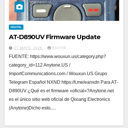
DIGITAL
AT-D890UV Firmware Update
27 MAYO, 2026
EA7IYR
FUENTE: https://www.wouxun.us/category.php?
category_id=112 Anytone.US /
ImportCommunications.com / Wouxun.US Grupo
Telegram Español NXND https://t.me/eanxdn Para AT-
D890UV ¿Qué es el firmware «oficial»?Anytone.net
es el único sitio web oficial de Qixiang Electronics
(Anytone)Dicho esto,…