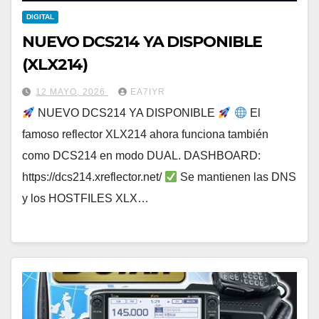
DIGITAL
NUEVO DCS214 YA DISPONIBLE
(XLX214)
12 MAYO, 2026
EA7IYR
NUEVO DCS214 YA DISPONIBLE
El
famoso reflector XLX214 ahora funciona también
como DCS214 en modo DUAL. DASHBOARD:
https://dcs214.xreflector.net/
Se mantienen las DNS
y los HOSTFILES XLX…