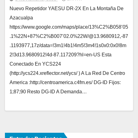
Nuevo Repetidor YAESU DR-2X En La Montaña De
Azacualpa
https://www.google.com/maps/place/13%C2%B058’05
.1%22N+87%C2%B007’02.0%22W/@13.9680912,-87
.1193977,17z/data=!3m1!4b1!4m5!3m4!1s0x0:0x0!8m
2!3d13.9680912!4d-87.117209?hl=en-US Esta
Conectado En YCS224
(http://ycs224.xreflector.net/ycs/ ) A La Red De Centro
America :http://centroamerica.c4fm.es/ DG-ID Fijos:
1;87;90 Resto DG-ID A Demanda…