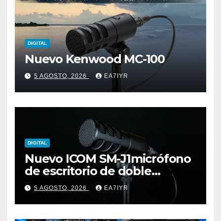
DIGITAL
Nuevo Kenwood MC-100
5 AGOSTO, 2026
EA7IYR
DIGITAL
Nuevo ICOM SM-J1micrófono
de escritorio de doble
elemento premium
5 AGOSTO, 2026
EA7IYR