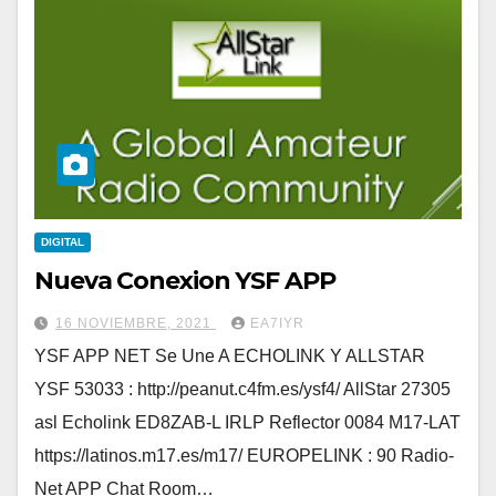
DIGITAL
Nueva Conexion YSF APP
16 NOVIEMBRE, 2021
EA7IYR
YSF APP NET Se Une A ECHOLINK Y ALLSTAR
YSF 53033 : http://peanut.c4fm.es/ysf4/ AllStar 27305
asl Echolink ED8ZAB-L IRLP Reflector 0084 M17-LAT
https://latinos.m17.es/m17/ EUROPELINK : 90 Radio-
Net APP Chat Room…