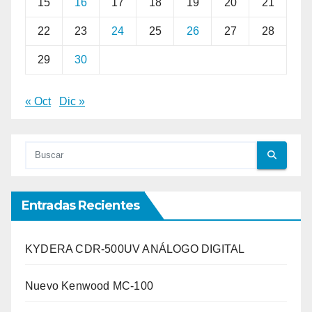
15
16
17
18
19
20
21
22
23
24
25
26
27
28
29
30
« Oct
Dic »
Entradas Recientes
KYDERA CDR-500UV ANÁLOGO DIGITAL
Nuevo Kenwood MC-100