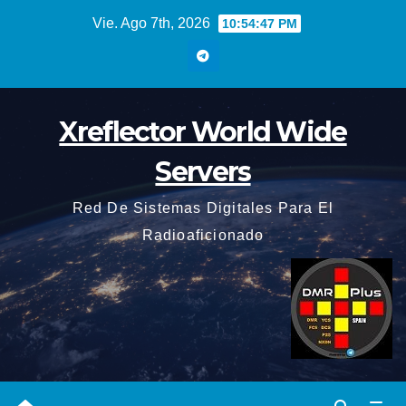
Saltar
Vie. Ago 7th, 2026
10:54:48 PM
al
contenido
Xreflector World Wide
Servers
Red De Sistemas Digitales Para El
Radioaficionado