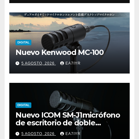
DIGITAL
Nuevo Kenwood MC-100
5 AGOSTO, 2026
EA7IYR
DIGITAL
Nuevo ICOM SM-J1micrófono
de escritorio de doble
elemento premium
5 AGOSTO, 2026
EA7IYR