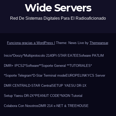
Wide Servers
Red De Sistemas Digitales Para El Radioaficionado
Funciona gracias a WordPress
|
Theme: News Live by
Themeansar
.
Inicio
*Doozy*
Multiprotocolo 2140
PI-STAR EA7EE
Sofware PA7LIM
DMR+ IPCS2
*Software*
*Soporte General *
*TUTORIALES*
*Soporte Telegram*
D-Star Terminal mode
EUROPELINK
YCS Server
DMR CENTRAL
D-STAR Central
SETUP YAESU DR-1X
Setup Yaesu DR-2X
*PEANUT CODE*
NXDN Tutorial
Colabora Con Nosotros
DMR 214 x-NET & TREEHOUSE