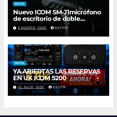
DIGITAL
Nuevo ICOM SM-J1micrófono
de escritorio de doble
elemento premium
5 AGOSTO, 2026
EA7IYR
DIGITAL
YA ABIERTAS LAS RESERVAS
EN UK ICOM 5200
31 JULIO, 2026
EA7IYR