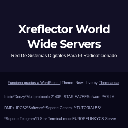
Xreflector World
Wide Servers
Red De Sistemas Digitales Para El Radioaficionado
Funciona gracias a WordPress
|
Theme: News Live by
Themeansar
.
Inicio
*Doozy*
Multiprotocolo 2140
PI-STAR EA7EE
Sofware PA7LIM
DMR+ IPCS2
*Software*
*Soporte General *
*TUTORIALES*
*Soporte Telegram*
D-Star Terminal mode
EUROPELINK
YCS Server