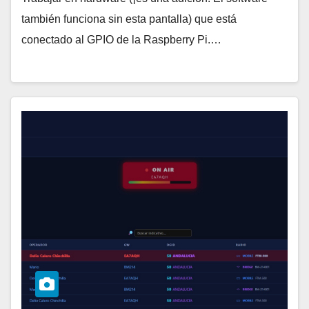
también funciona sin esta pantalla) que está
conectado al GPIO de la Raspberry Pi.…