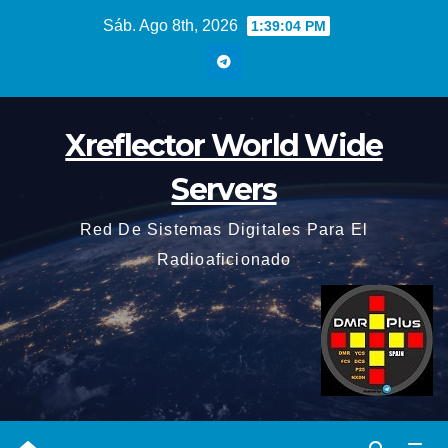
Saltar
Sáb. Ago 8th, 2026
1:39:05 PM
al
contenido
Xreflector World Wide
Servers
Red De Sistemas Digitales Para El
Radioaficionado