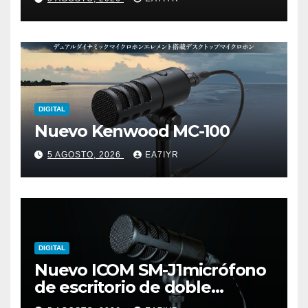
DIGITAL
Nuevo Kenwood MC-100
5 AGOSTO, 2026
EA7IYR
DIGITAL
Nuevo ICOM SM-J1micrófono
de escritorio de doble
elemento premium