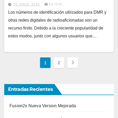
16 JUNIO, 2026
EA7IYR
Los números de identificación utilizados para DMR y
otras redes digitales de radioaficionadas son un
recurso finito. Debido a la creciente popularidad de
estos modos, junto con algunos usuarios que…
Paginación
1
2
de
entradas
Entradas Recientes
Fusion2x Nueva Version Mejorada