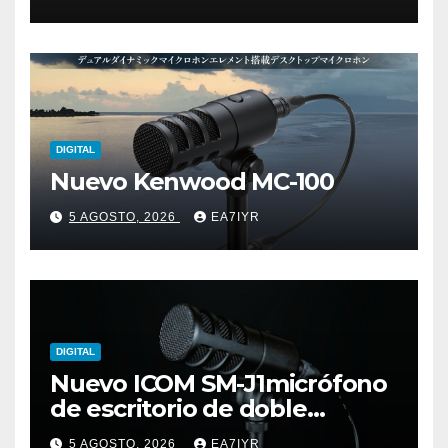
DIGITAL
Nuevo Kenwood MC-100
5 AGOSTO, 2026
EA7IYR
DIGITAL
Nuevo ICOM SM-J1micrófono
de escritorio de doble
elemento premium
5 AGOSTO, 2026
EA7IYR