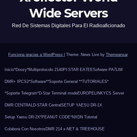
Wide Servers
Red De Sistemas Digitales Para El Radioaficionado
Funciona gracias a WordPress
|
Theme: News Live by
Themeansar
.
Inicio
*Doozy*
Multiprotocolo 2140
PI-STAR EA7EE
Sofware PA7LIM
DMR+ IPCS2
*Software*
*Soporte General *
*TUTORIALES*
*Soporte Telegram*
D-Star Terminal mode
EUROPELINK
YCS Server
DMR CENTRAL
D-STAR Central
SETUP YAESU DR-1X
Setup Yaesu DR-2X
*PEANUT CODE*
NXDN Tutorial
Colabora Con Nosotros
DMR 214 x-NET & TREEHOUSE