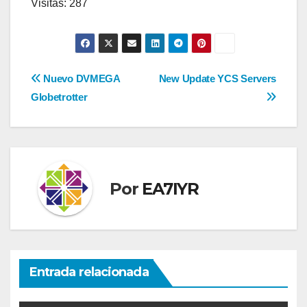
Visitas: 287
Navegación
Nuevo DVMEGA
New Update YCS Servers
Globetrotter
de
entradas
Por
EA7IYR
Entrada relacionada