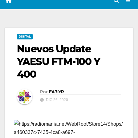
DIGITAL
Nuevos Update
YAESU FTM-100 Y
400
Por
EA7IYR
DIC 26, 2020