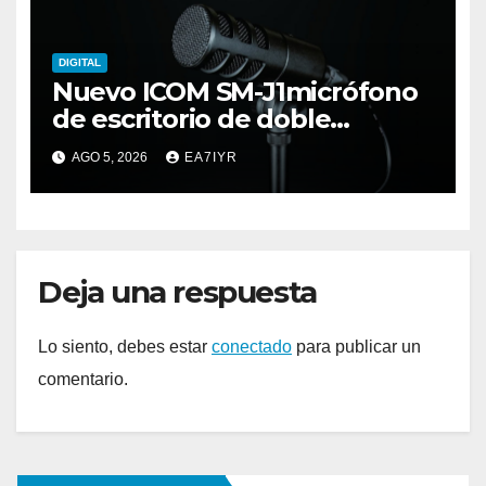
DIGITAL
Nuevo ICOM SM-J1micrófono
de escritorio de doble
elemento premium
AGO 5, 2026
EA7IYR
Deja una respuesta
Lo siento, debes estar
conectado
para publicar un
comentario.