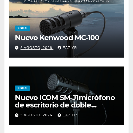
DIGITAL
Nuevo Kenwood MC-100
5 AGOSTO, 2026
EA7IYR
DIGITAL
Nuevo ICOM SM-J1micrófono
de escritorio de doble
elemento premium
5 AGOSTO, 2026
EA7IYR