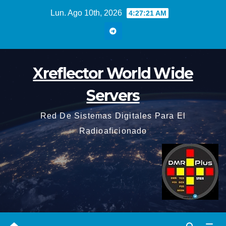
Saltar
Lun. Ago 10th, 2026
4:27:21 AM
al
contenido
Xreflector World Wide
Servers
Red De Sistemas Digitales Para El
Radioaficionado