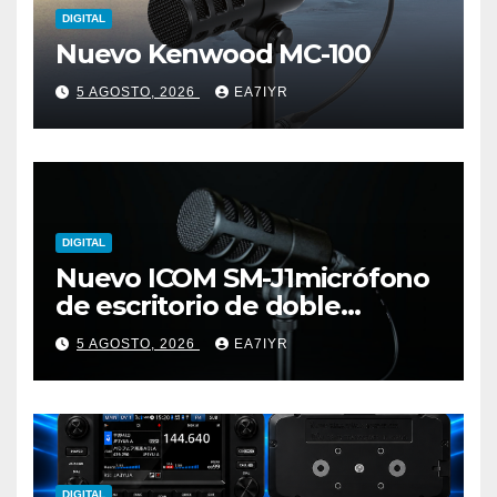
DIGITAL
Nuevo Kenwood MC-100
5 AGOSTO, 2026
EA7IYR
DIGITAL
Nuevo ICOM SM-J1micrófono
de escritorio de doble
elemento premium
5 AGOSTO, 2026
EA7IYR
DIGITAL