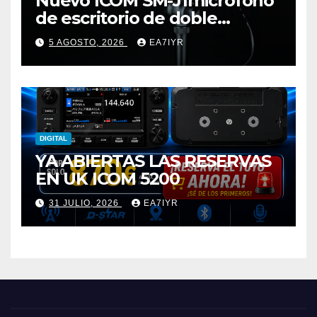
Nuevo ICOM SM-J1micrófono
de escritorio de doble
elemento premium
5 AGOSTO, 2026
EA7IYR
DIGITAL
YA ABIERTAS LAS RESERVAS
EN UK ICOM 5200
31 JULIO, 2026
EA7IYR