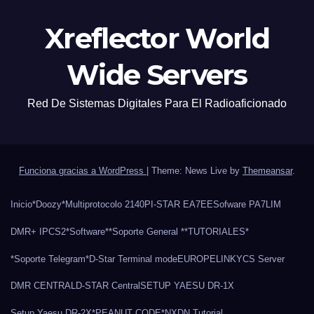
Xreflector World
Wide Servers
Red De Sistemas Digitales Para El Radioaficionado
Funciona gracias a WordPress
|
Theme: News Live by
Themeansar
.
Inicio
*Doozy*
Multiprotocolo 2140
PI-STAR EA7EE
Sofware PA7LIM
DMR+ IPCS2
*Software*
*Soporte General *
*TUTORIALES*
*Soporte Telegram*
D-Star Terminal mode
EUROPELINK
YCS Server
DMR CENTRAL
D-STAR Central
SETUP YAESU DR-1X
Setup Yaesu DR-2X
*PEANUT CODE*
NXDN Tutorial