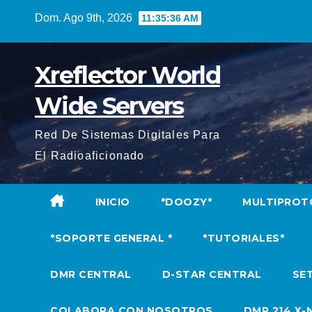
Saltar
Dom. Ago 9th, 2026
11:35:37 AM
al
contenido
Xreflector World
Wide Servers
Red De Sistemas Digitales Para
El Radioaficionado
INICIO
*DOOZY*
MULTIPROT
*SOPORTE GENERAL *
*TUTORIALES*
DMR CENTRAL
D-STAR CENTRAL
SET
COLABORA CON NOSOTROS
DMR 214 X-