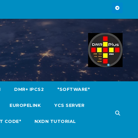
M
DMR+ IPCS2
*SOFTWARE*
EUROPELINK
YCS SERVER
T CODE*
NXDN TUTORIAL