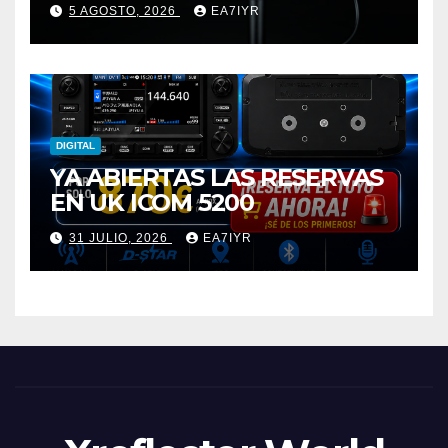
elemento premium
5 AGOSTO, 2026
EA7IYR
DIGITAL
YA ABIERTAS LAS RESERVAS
EN UK ICOM 5200
31 JULIO, 2026
EA7IYR