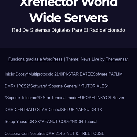
Xreflector World
Wide Servers
Red De Sistemas Digitales Para El Radioaficionado
Funciona gracias a WordPress
|
Theme: News Live by
Themeansar
.
Inicio
*Doozy*
Multiprotocolo 2140
PI-STAR EA7EE
Sofware PA7LIM
DMR+ IPCS2
*Software*
*Soporte General *
*TUTORIALES*
*Soporte Telegram*
D-Star Terminal mode
EUROPELINK
YCS Server
DMR CENTRAL
D-STAR Central
SETUP YAESU DR-1X
Setup Yaesu DR-2X
*PEANUT CODE*
NXDN Tutorial
Colabora Con Nosotros
DMR 214 x-NET & TREEHOUSE