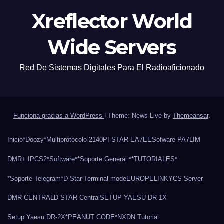
Xreflector World
Wide Servers
Red De Sistemas Digitales Para El Radioaficionado
Funciona gracias a WordPress
|
Theme: News Live by
Themeansar
.
Inicio
*Doozy*
Multiprotocolo 2140
PI-STAR EA7EE
Sofware PA7LIM
DMR+ IPCS2
*Software*
*Soporte General *
*TUTORIALES*
*Soporte Telegram*
D-Star Terminal mode
EUROPELINK
YCS Server
DMR CENTRAL
D-STAR Central
SETUP YAESU DR-1X
Setup Yaesu DR-2X
*PEANUT CODE*
NXDN Tutorial