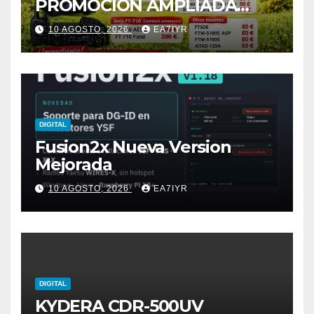
PROMOCIÓN AMPLIADA
HASTA EL 30/09/2026
10 AGOSTO, 2026
EA7IYR
DIGITAL
Fusion2x Nueva Version
Mejorada
10 AGOSTO, 2026
EA7IYR
DIGITAL
KYDERA CDR-500UV