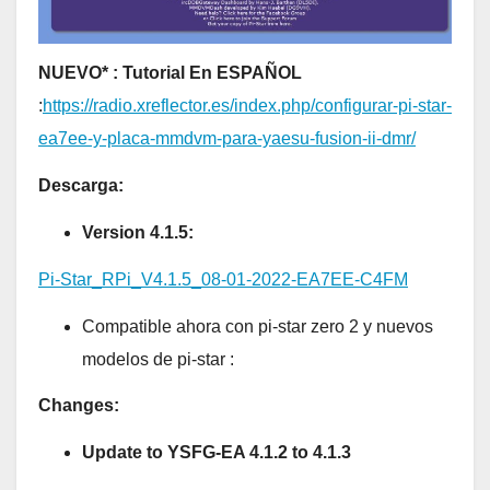
NUEVO* : Tutorial En ESPAÑOL
:
https://radio.xreflector.es/index.php/configurar-pi-star-
ea7ee-y-placa-mmdvm-para-yaesu-fusion-ii-dmr/
Descarga:
Version 4.1.5:
Pi-Star_RPi_V4.1.5_08-01-2022-EA7EE-C4FM
Compatible ahora con pi-star zero 2 y nuevos
modelos de pi-star :
Changes:
Update to YSFG-EA 4.1.2 to 4.1.3