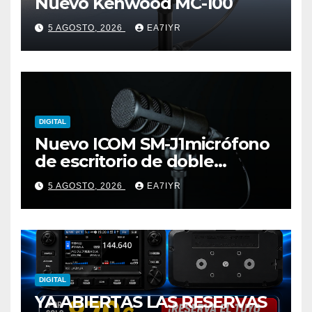
Nuevo Kenwood MC-100
5 AGOSTO, 2026
EA7IYR
DIGITAL
Nuevo ICOM SM-J1micrófono
de escritorio de doble
elemento premium
5 AGOSTO, 2026
EA7IYR
DIGITAL
YA ABIERTAS LAS RESERVAS