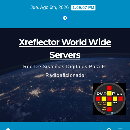
Saltar
Jue. Ago 6th, 2026
1:09:08 PM
al
contenido
Xreflector World Wide
Servers
Red De Sistemas Digitales Para El
Radioaficionado