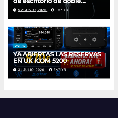
de escritorio de doble
elemento premium
5 AGOSTO, 2026
EA7IYR
DIGITAL
YA ABIERTAS LAS RESERVAS
EN UK ICOM 5200
31 JULIO, 2026
EA7IYR