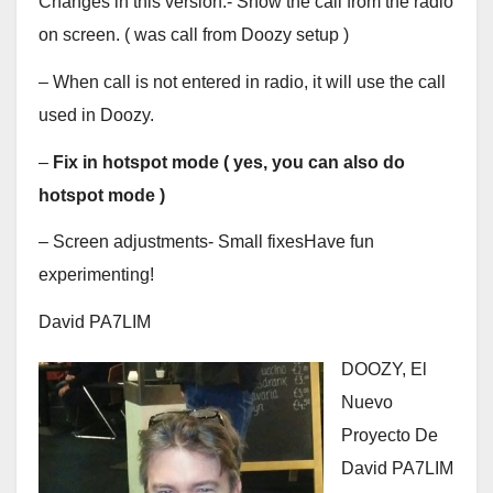
Changes in this version:- Show the call from the radio
on screen. ( was call from Doozy setup )
– When call is not entered in radio, it will use the call
used in Doozy.
–
Fix in hotspot mode ( yes, you can also do
hotspot mode )
– Screen adjustments- Small fixesHave fun
experimenting!
David PA7LIM
DOOZY, El
Nuevo
Proyecto De
David PA7LIM