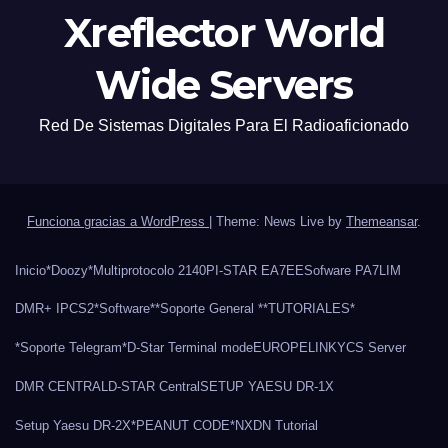
Xreflector World
Wide Servers
Red De Sistemas Digitales Para El Radioaficionado
Funciona gracias a WordPress
|
Theme: News Live by
Themeansar
.
Inicio
*Doozy*
Multiprotocolo 2140
PI-STAR EA7EE
Sofware PA7LIM
DMR+ IPCS2
*Software*
*Soporte General *
*TUTORIALES*
*Soporte Telegram*
D-Star Terminal mode
EUROPELINK
YCS Server
DMR CENTRAL
D-STAR Central
SETUP YAESU DR-1X
Setup Yaesu DR-2X
*PEANUT CODE*
NXDN Tutorial