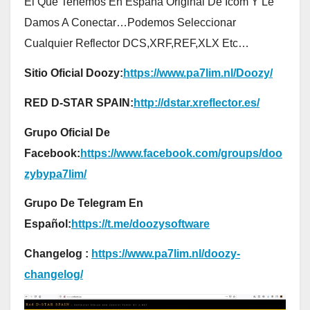
El Que Tenemos En España Original De Icom Y Le
Damos A Conectar…Podemos Seleccionar
Cualquier Reflector DCS,XRF,REF,XLX Etc…
Sitio Oficial Doozy:
https://www.pa7lim.nl/Doozy/
RED D-STAR SPAIN:
http://dstar.xreflector.es/
Grupo Oficial De
Facebook:
https://www.facebook.com/groups/doo
zybypa7lim/
Grupo De Telegram En
Español:
https://t.me/doozysoftware
Changelog :
https://www.pa7lim.nl/doozy-
changelog/