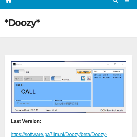
*Doozy*
Last Version:
https://software.pa7lim.nl/Doozy/beta/Doozy-