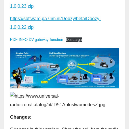
1.0.0.23.zip
https://software.pa7lim.nl/Doozy/beta/Doozy-
1.0.0.22.zip
PDF INFO DV-gateway-function
Descarga
Changes: