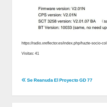
https://radio.xreflector.es/index.php/hazte-socio-co
Visitas: 41
Navegación
Se Reanuda El Proyecto GD 77
de
entradas