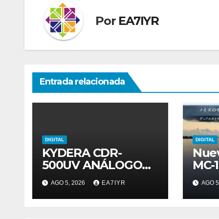
Por
EA7IYR
Entrada relacionada
DIGITAL
DIGITAL
KYDERA CDR-
Nue
500UV ANÁLOGO
MC-
DIGITAL
AGO 5, 2026
EA7IYR
AGO 5