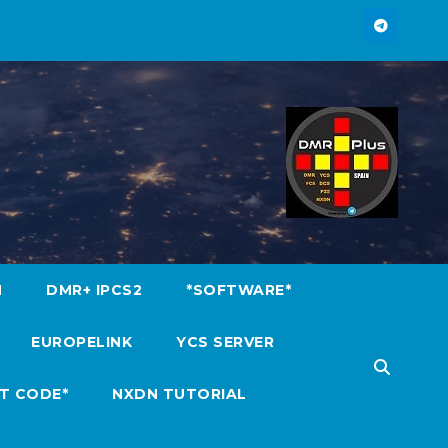
M
DMR+ IPCS2
*SOFTWARE*
EUROPELINK
YCS SERVER
T CODE*
NXDN TUTORIAL