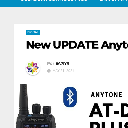
DIGITAL
New UPDATE Anyto
Por
EA7IYR
MAY 31, 2021