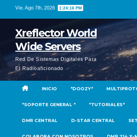
Saltar
Vie. Ago 7th, 2026
1:24:18 PM
al
contenido
Xreflector World
Wide Servers
Red De Sistemas Digitales Para
El Radioaficionado
INICIO
*DOOZY*
MULTIPROT
*SOPORTE GENERAL *
*TUTORIALES*
DMR CENTRAL
D-STAR CENTRAL
SET
COLABORA CON NOSOTROS
DMR 214 X-