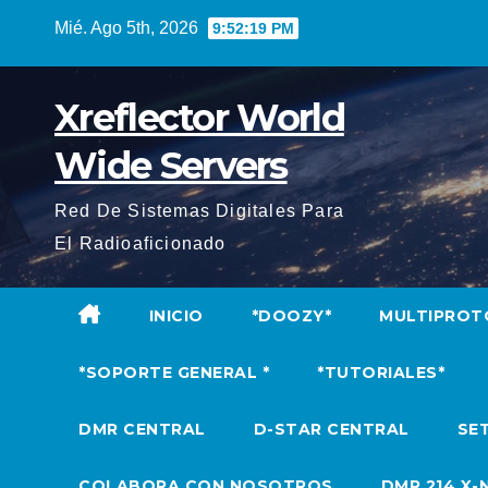
Saltar
Mié. Ago 5th, 2026
9:52:20 PM
al
contenido
Xreflector World
Wide Servers
Red De Sistemas Digitales Para
El Radioaficionado
INICIO
*DOOZY*
MULTIPROT
*SOPORTE GENERAL *
*TUTORIALES*
DMR CENTRAL
D-STAR CENTRAL
SET
COLABORA CON NOSOTROS
DMR 214 X-