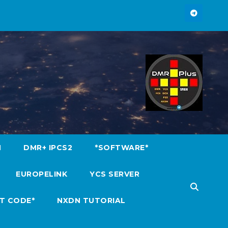
M
DMR+ IPCS2
*SOFTWARE*
EUROPELINK
YCS SERVER
T CODE*
NXDN TUTORIAL