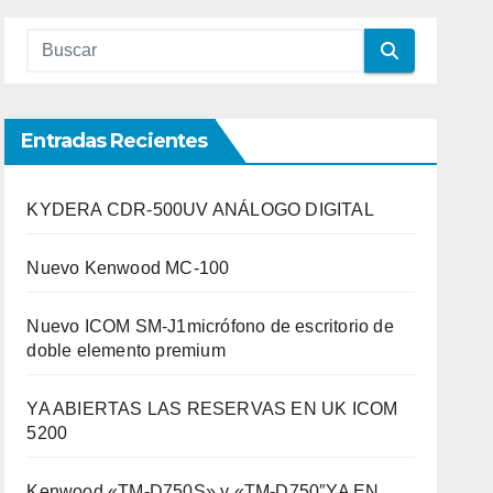
Entradas Recientes
KYDERA CDR-500UV ANÁLOGO DIGITAL
Nuevo Kenwood MC-100
Nuevo ICOM SM-J1micrófono de escritorio de
doble elemento premium
YA ABIERTAS LAS RESERVAS EN UK ICOM
5200
Kenwood «TM-D750S» y «TM-D750″YA EN