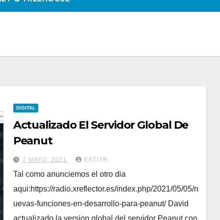
DIGITAL
Actualizado El Servidor Global De
Peanut
7 MAYO, 2021
EA7IYR
Tal como anunciemos el otro dia
aqui:https://radio.xreflector.es/index.php/2021/05/05/n
uevas-funciones-en-desarrollo-para-peanut/ David
actualizado la version global del servidor Peanut con