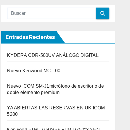
Entradas Recientes
KYDERA CDR-500UV ANÁLOGO DIGITAL
Nuevo Kenwood MC-100
Nuevo ICOM SM-J1micrófono de escritorio de
doble elemento premium
YA ABIERTAS LAS RESERVAS EN UK ICOM
5200
Kenwood «TM-D750S» y «TM-D750″YA EN