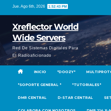
Saltar
Jue. Ago 6th, 2026
1:52:44 PM
al
contenido
Xreflector World
Wide Servers
Red De Sistemas Digitales Para
El Radioaficionado
INICIO
*DOOZY*
MULTIPROT
*SOPORTE GENERAL *
*TUTORIALES*
DMR CENTRAL
D-STAR CENTRAL
SET
COLABORA CON NOSOTROS
DMR 214 X-