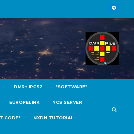
M
DMR+ IPCS2
*SOFTWARE*
EUROPELINK
YCS SERVER
T CODE*
NXDN TUTORIAL