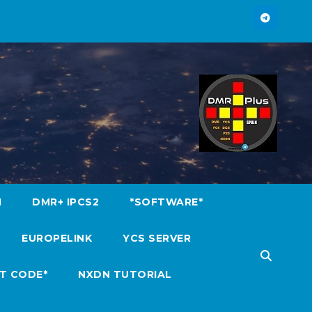
M
DMR+ IPCS2
*SOFTWARE*
EUROPELINK
YCS SERVER
T CODE*
NXDN TUTORIAL