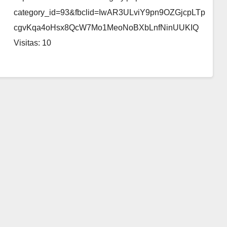
category_id=93&fbclid=IwAR3ULviY9pn9OZGjcpLTp
cgvKqa4oHsx8QcW7Mo1MeoNoBXbLnfNinUUKIQ
Visitas: 10