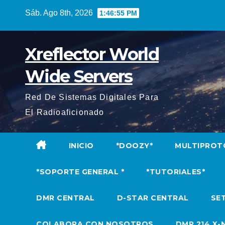
Saltar
Sáb. Ago 8th, 2026
1:46:56 PM
al
contenido
Xreflector World
Wide Servers
Red De Sistemas Digitales Para
El Radioaficionado
INICIO
*DOOZY*
MULTIPROT
*SOPORTE GENERAL *
*TUTORIALES*
DMR CENTRAL
D-STAR CENTRAL
SET
COLABORA CON NOSOTROS
DMR 214 X-