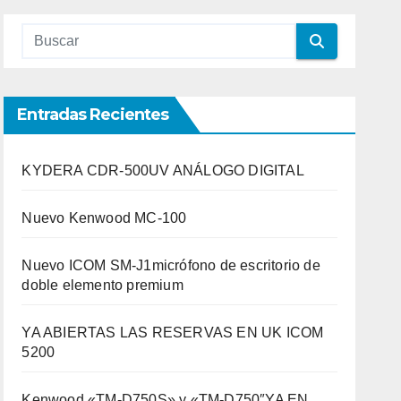
Entradas Recientes
KYDERA CDR-500UV ANÁLOGO DIGITAL
Nuevo Kenwood MC-100
Nuevo ICOM SM-J1micrófono de escritorio de
doble elemento premium
YA ABIERTAS LAS RESERVAS EN UK ICOM
5200
Kenwood «TM-D750S» y «TM-D750″YA EN