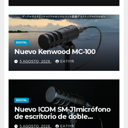
DIGITAL
Nuevo Kenwood MC-100
5 AGOSTO, 2026
EA7IYR
DIGITAL
Nuevo ICOM SM-J1micrófono
de escritorio de doble
elemento premium
5 AGOSTO, 2026
EA7IYR