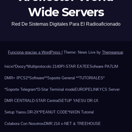
Wide Servers
Red De Sistemas Digitales Para El Radioaficionado
Funciona gracias a WordPress
|
Theme: News Live by
Themeansar
.
Inicio
*Doozy*
Multiprotocolo 2140
PI-STAR EA7EE
Sofware PA7LIM
DMR+ IPCS2
*Software*
*Soporte General *
*TUTORIALES*
*Soporte Telegram*
D-Star Terminal mode
EUROPELINK
YCS Server
DMR CENTRAL
D-STAR Central
SETUP YAESU DR-1X
Setup Yaesu DR-2X
*PEANUT CODE*
NXDN Tutorial
Colabora Con Nosotros
DMR 214 x-NET & TREEHOUSE