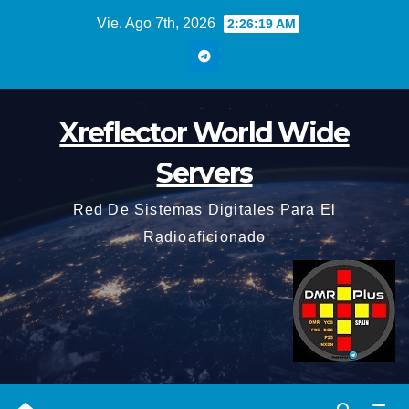
Saltar
Vie. Ago 7th, 2026
2:26:19 AM
al
contenido
Xreflector World Wide
Servers
Red De Sistemas Digitales Para El
Radioaficionado