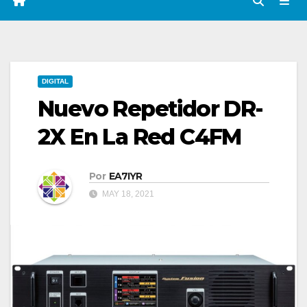
DIGITAL
Nuevo Repetidor DR-
2X En La Red C4FM
Por
EA7IYR
MAY 18, 2021