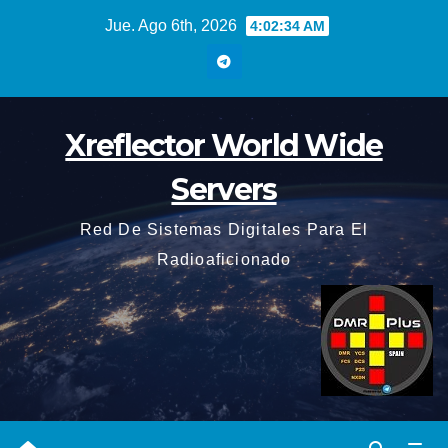
Saltar
Jue. Ago 6th, 2026
4:02:35 AM
al
contenido
Xreflector World Wide
Servers
Red De Sistemas Digitales Para El
Radioaficionado