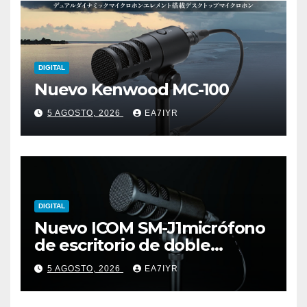
DIGITAL
Nuevo Kenwood MC-100
5 AGOSTO, 2026
EA7IYR
DIGITAL
Nuevo ICOM SM-J1micrófono
de escritorio de doble
elemento premium
5 AGOSTO, 2026
EA7IYR