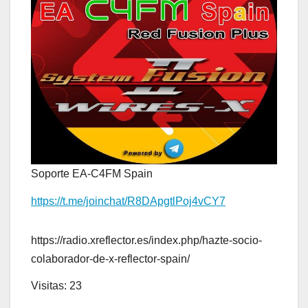
Soporte EA-C4FM Spain
https://t.me/joinchat/R8DApgtlPoj4vCY7
https://radio.xreflector.es/index.php/hazte-socio-
colaborador-de-x-reflector-spain/
Visitas: 23