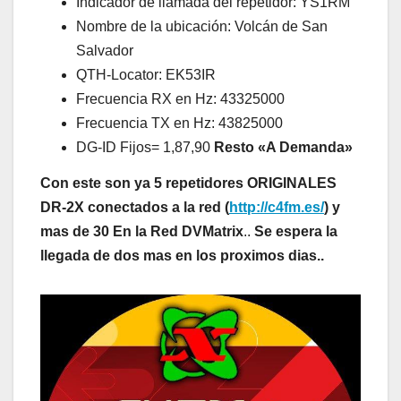
Indicador de llamada del repetidor: YS1RM
Nombre de la ubicación: Volcán de San
Salvador
QTH-Locator: EK53IR
Frecuencia RX en Hz: 43325000
Frecuencia TX en Hz: 43825000
DG-ID Fijos= 1,87,90
Resto «A Demanda»
Con este son ya 5 repetidores ORIGINALES
DR-2X conectados a la red (
http://c4fm.es/
) y
mas de 30 En la Red DVMatrix
..
Se espera la
llegada de dos mas en los proximos dias..