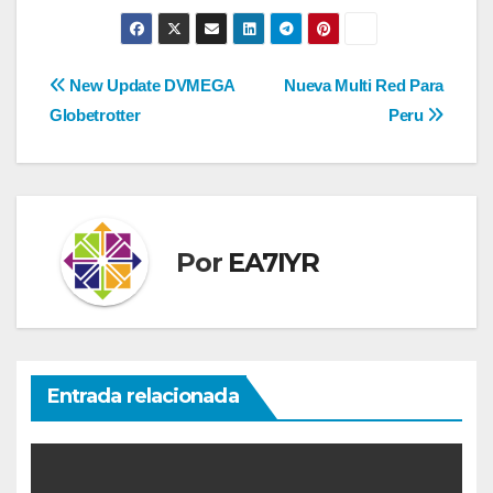
Navegación
New Update DVMEGA
Nueva Multi Red Para
Globetrotter
Peru
de
entradas
Por
EA7IYR
Entrada relacionada