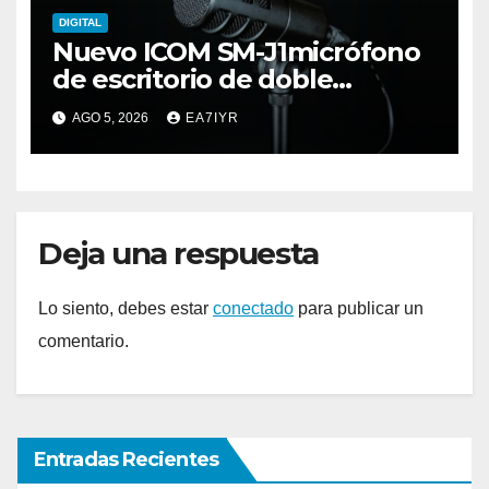
DIGITAL
Nuevo ICOM SM-J1micrófono
de escritorio de doble
elemento premium
AGO 5, 2026
EA7IYR
Deja una respuesta
Lo siento, debes estar
conectado
para publicar un
comentario.
Entradas Recientes