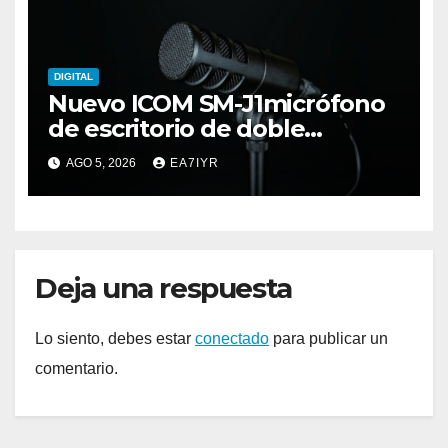
DIGITAL
Nuevo ICOM SM-J1micrófono
de escritorio de doble
elemento premium
AGO 5, 2026
EA7IYR
Deja una respuesta
Lo siento, debes estar
conectado
para publicar un
comentario.