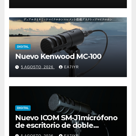
DIGITAL
Nuevo Kenwood MC-100
5 AGOSTO, 2026
EA7IYR
DIGITAL
Nuevo ICOM SM-J1micrófono
de escritorio de doble
elemento premium
5 AGOSTO, 2026
EA7IYR