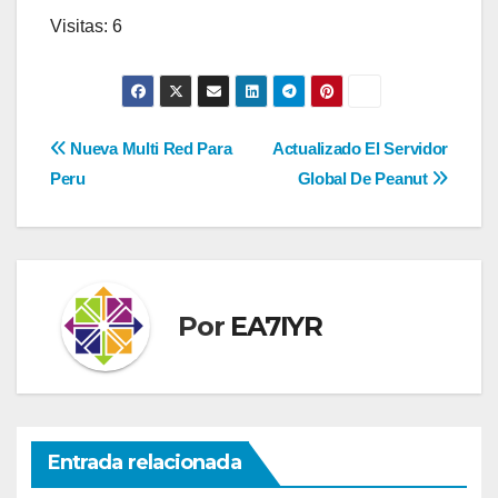
Visitas: 6
Navegación
Nueva Multi Red Para
Actualizado El Servidor
Peru
Global De Peanut
de
entradas
Por
EA7IYR
Entrada relacionada