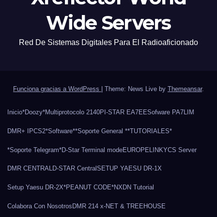
Wide Servers
Red De Sistemas Digitales Para El Radioaficionado
Funciona gracias a WordPress
|
Theme: News Live by
Themeansar
.
Inicio
*Doozy*
Multiprotocolo 2140
PI-STAR EA7EE
Sofware PA7LIM
DMR+ IPCS2
*Software*
*Soporte General *
*TUTORIALES*
*Soporte Telegram*
D-Star Terminal mode
EUROPELINK
YCS Server
DMR CENTRAL
D-STAR Central
SETUP YAESU DR-1X
Setup Yaesu DR-2X
*PEANUT CODE*
NXDN Tutorial
Colabora Con Nosotros
DMR 214 x-NET & TREEHOUSE