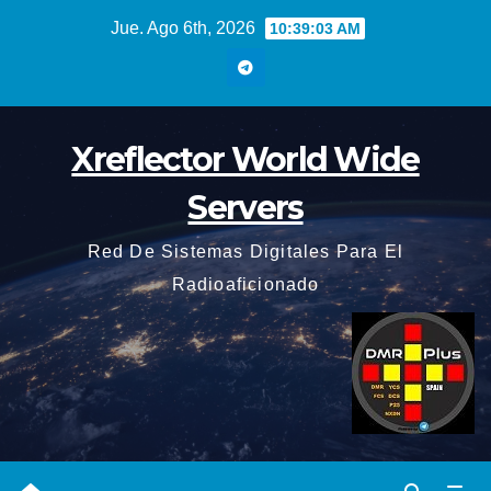
Saltar
Jue. Ago 6th, 2026
10:39:04 AM
al
contenido
Xreflector World Wide
Servers
Red De Sistemas Digitales Para El
Radioaficionado