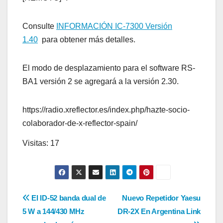
Consulte
INFORMACIÓN IC-7300 Versión
1.40
para obtener más detalles.
El modo de desplazamiento para el software RS-
BA1 versión 2 se agregará a la versión 2.30.
https://radio.xreflector.es/index.php/hazte-socio-
colaborador-de-x-reflector-spain/
Visitas: 17
Navegación
El ID-52 banda dual de
Nuevo Repetidor Yaesu
5 W a 144/430 MHz
DR-2X En Argentina Link
de