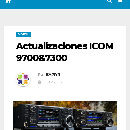
DIGITAL
Actualizaciones ICOM
9700&7300
Por
EA7IYR
FEB 26, 2021