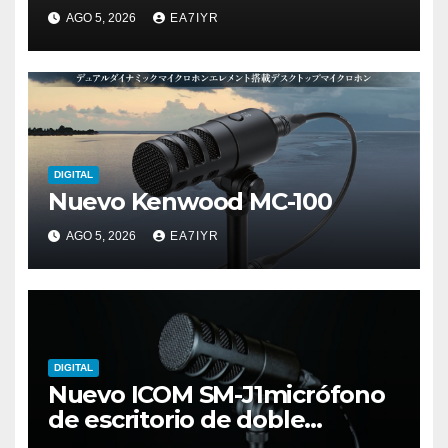
AGO 5, 2026
EA7IYR
DIGITAL
Nuevo Kenwood MC-100
AGO 5, 2026
EA7IYR
DIGITAL
Nuevo ICOM SM-J1micrófono
de escritorio de doble
elemento premium