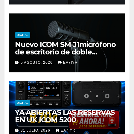
DIGITAL
Nuevo ICOM SM-J1micrófono
de escritorio de doble
elemento premium
5 AGOSTO, 2026
EA7IYR
DIGITAL
YA ABIERTAS LAS RESERVAS
EN UK ICOM 5200
31 JULIO, 2026
EA7IYR