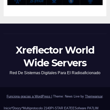
Xreflector World
Wide Servers
Red De Sistemas Digitales Para El Radioaficionado
Funciona gracias a WordPress
|
Theme: News Live by
Themeansar
.
Inicio
*Doozy*
Multiprotocolo 2140
PI-STAR EA7EE
Sofware PA7LIM