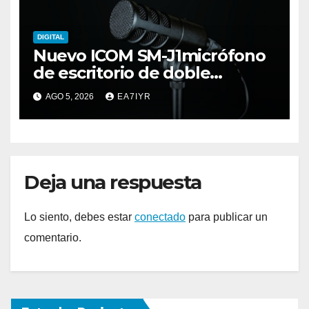
DIGITAL
Nuevo ICOM SM-J1micrófono
de escritorio de doble
elemento premium
AGO 5, 2026
EA7IYR
Deja una respuesta
Lo siento, debes estar
conectado
para publicar un
comentario.