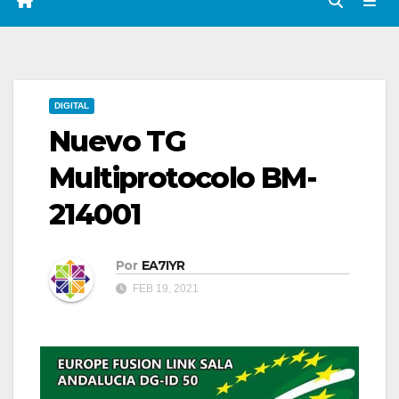
DIGITAL
Nuevo TG
Multiprotocolo BM-
214001
Por
EA7IYR
FEB 19, 2021