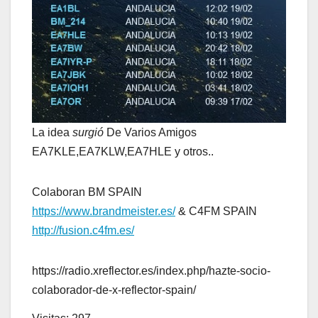
La idea
surgió
De Varios Amigos
EA7KLE,EA7KLW,EA7HLE y otros..
Colaboran BM SPAIN
https://www.brandmeister.es/
& C4FM SPAIN
http://fusion.c4fm.es/
https://radio.xreflector.es/index.php/hazte-socio-
colaborador-de-x-reflector-spain/