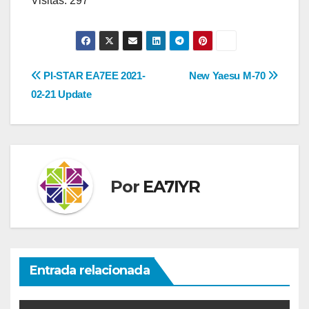
Visitas: 297
Navegación
PI-STAR EA7EE 2021-
New Yaesu M-70
02-21 Update
de
entradas
Por
EA7IYR
Entrada relacionada