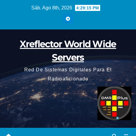
Saltar
Sáb. Ago 8th, 2026
4:29:16 PM
al
contenido
Xreflector World Wide
Servers
Red De Sistemas Digitales Para El
Radioaficionado