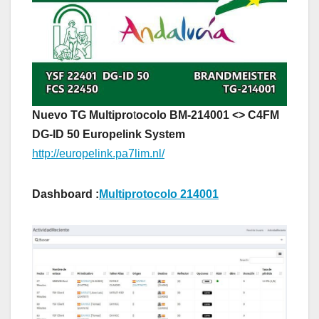
Nuevo TG Multipro
t
ocolo BM-214001 <> C4FM
DG-ID 50 Europelink System
http://europelink.pa7lim.nl/
Dashboard :
Multiprotocolo 214001