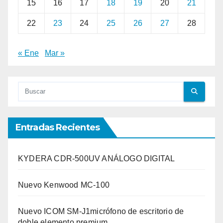
15
16
17
18
19
20
21
22
23
24
25
26
27
28
« Ene
Mar »
Entradas Recientes
KYDERA CDR-500UV ANÁLOGO DIGITAL
Nuevo Kenwood MC-100
Nuevo ICOM SM-J1micrófono de escritorio de
doble elemento premium