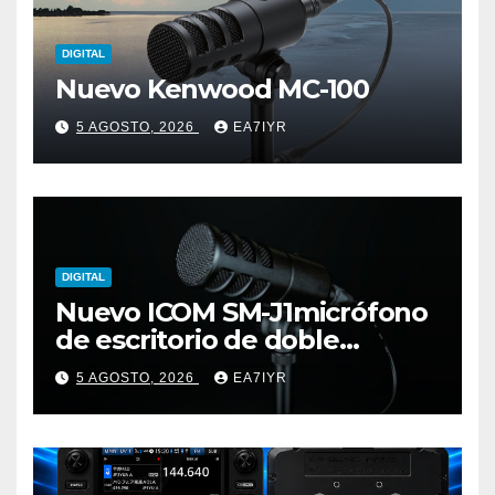
DIGITAL
Nuevo Kenwood MC-100
5 AGOSTO, 2026
EA7IYR
DIGITAL
Nuevo ICOM SM-J1micrófono
de escritorio de doble
elemento premium
5 AGOSTO, 2026
EA7IYR