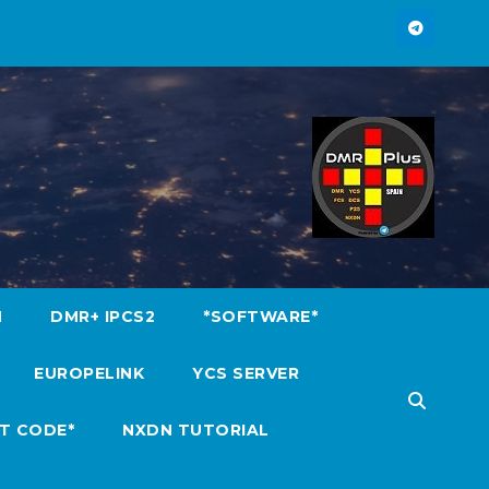
M
DMR+ IPCS2
*SOFTWARE*
EUROPELINK
YCS SERVER
T CODE*
NXDN TUTORIAL