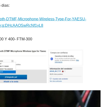
 dias:
tooth-DTMF-Microphone-Wireless-Type-For-YAESU-
53e:g:DHcAAOSwRcNf1yL8
00 Y 400- FTM-300