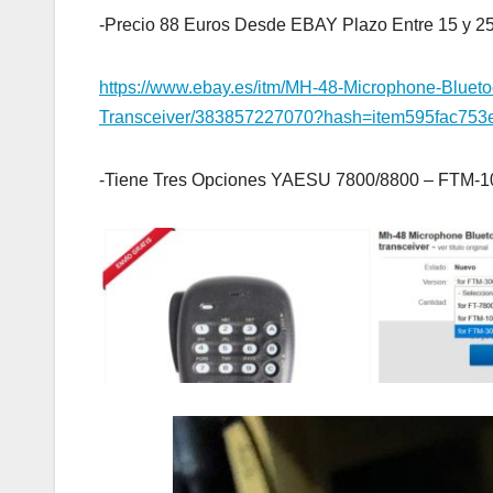
-Precio 88 Euros Desde EBAY Plazo Entre 15 y 25
https://www.ebay.es/itm/MH-48-Microphone-Blue
Transceiver/383857227070?hash=item595fac7
-Tiene Tres Opciones YAESU 7800/8800 – FTM-1