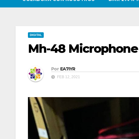
DIGITAL
Mh-48 Microphone
Por
EA7IYR
FEB 12, 2021