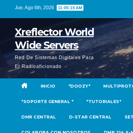
Saltar
Jue. Ago 6th, 2026
11:05:17 AM
al
contenido
Xreflector World
Wide Servers
Red De Sistemas Digitales Para
El Radioaficionado
INICIO
*DOOZY*
MULTIPROT
*SOPORTE GENERAL *
*TUTORIALES*
DMR CENTRAL
D-STAR CENTRAL
SET
COLABORA CON NOSOTROS
DMR 214 X-