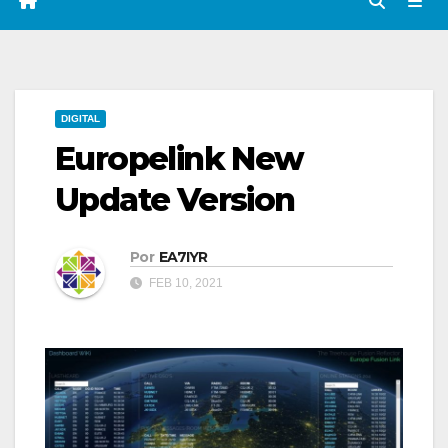
DIGITAL
Europelink New
Update Version
Por
EA7IYR
FEB 10, 2021