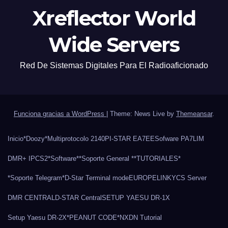
Xreflector World
Wide Servers
Red De Sistemas Digitales Para El Radioaficionado
Funciona gracias a WordPress
|
Theme: News Live by
Themeansar
.
Inicio
*Doozy*
Multiprotocolo 2140
PI-STAR EA7EE
Sofware PA7LIM
DMR+ IPCS2
*Software*
*Soporte General *
*TUTORIALES*
*Soporte Telegram*
D-Star Terminal mode
EUROPELINK
YCS Server
DMR CENTRAL
D-STAR Central
SETUP YAESU DR-1X
Setup Yaesu DR-2X
*PEANUT CODE*
NXDN Tutorial