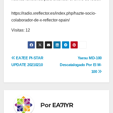
https://radio.xreflector.es/index.php/hazte-socio-
colaborador-de-x-reflector-spain/
Visitas: 12
Navegación
EA7EE PI-STAR
Yaesu MD-100
UPDATE 20210210
Descatalogado Por El M-
de
100
entradas
Por
EA7IYR