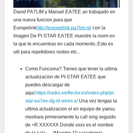
David PA7LIM y Manuel EA7EE an trabajado en
una nueva funcion para que
Europelink
http://europelink.pa7lim.nl/
con la
Imagen De PI-STAR EA7EE muestre la room en
la que te encuentras en cada momento..Esto es
util para repetidores nodos etc..
Como Funciona? Tienes que tener la ultima
actualizacion de PI-STAR EA7EE que
puedes descargar de
aqui:
https://radio.xreflector.es/index.php/pi-
star-ea7ee-dg-id-wires-x/
Una vez tengas la
ultima actualizacion el en equipo de yaesu
mostrara primeramente tu call sing seguido
de <R XXXXXX Donde xxxx es el nombre
de la sala…. (Maximo 10 caracteres)