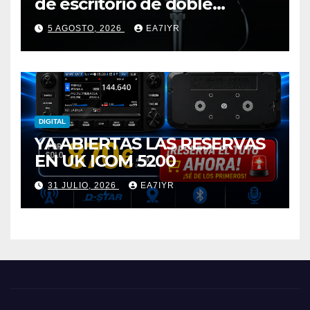
de escritorio de doble
elemento premium
5 AGOSTO, 2026
EA7IYR
DIGITAL
YA ABIERTAS LAS RESERVAS
EN UK ICOM 5200
31 JULIO, 2026
EA7IYR