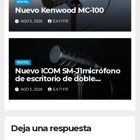
DIGITAL
Nuevo Kenwood MC-100
AGO 5, 2026
EA7IYR
DIGITAL
Nuevo ICOM SM-J1micrófono
de escritorio de doble
elemento premium
AGO 5, 2026
EA7IYR
Deja una respuesta