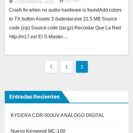
2 NOVIEMBRE, 2020
EA7IYR
Crash fix when no audio hardware is foundAdd colors
to TX button Assets 3 dudestar.exe 21.5 MB Source
code (zip) Source code (tar.gz) Recordar Que La Red
http://m17.es/ El S-Master…
Paginación
1
2
de
entradas
Entradas Recientes
KYDERA CDR-500UV ANÁLOGO DIGITAL
Nuevo Kenwood MC-100