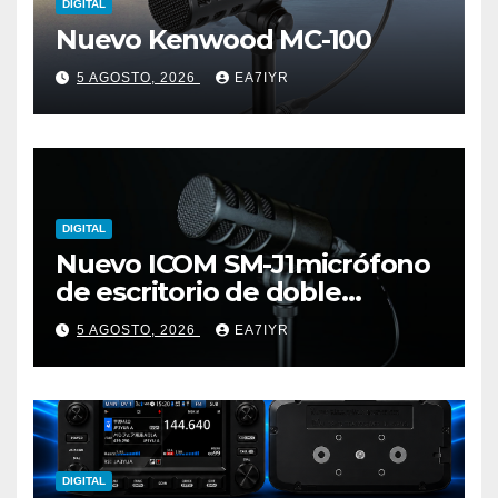
DIGITAL
Nuevo Kenwood MC-100
5 AGOSTO, 2026
EA7IYR
DIGITAL
Nuevo ICOM SM-J1micrófono
de escritorio de doble
elemento premium
5 AGOSTO, 2026
EA7IYR
DIGITAL