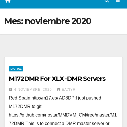
Mes:
noviembre 2020
DIGITAL
M172DMR For XLX -DMR Servers
4 NOVIEMBRE, 2020
EA7IYR
Red Spain:http://m17.es/ AD8DP:I just pushed
M172DMR to git:
https://github.com/nostar/MMDVM_CM/tree/master/M1
72DMR This is to connect a DMR master server or