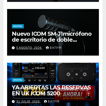
DIGITAL
Nuevo ICOM SM-J1micrófono
de escritorio de doble
elemento premium
5 AGOSTO, 2026
EA7IYR
DIGITAL
YA ABIERTAS LAS RESERVAS
EN UK ICOM 5200
31 JULIO, 2026
EA7IYR