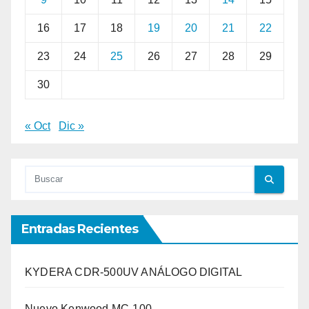
16
17
18
19
20
21
22
23
24
25
26
27
28
29
30
« Oct
Dic »
Entradas Recientes
KYDERA CDR-500UV ANÁLOGO DIGITAL
Nuevo Kenwood MC-100