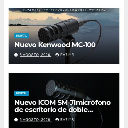
DIGITAL
Nuevo Kenwood MC-100
5 AGOSTO, 2026
EA7IYR
DIGITAL
Nuevo ICOM SM-J1micrófono
de escritorio de doble
elemento premium
5 AGOSTO, 2026
EA7IYR