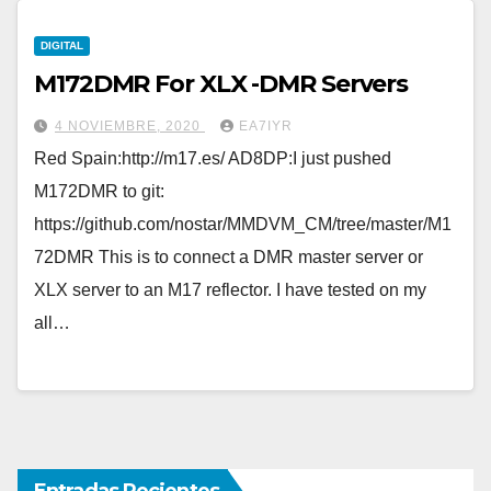
DIGITAL
M172DMR For XLX -DMR Servers
4 NOVIEMBRE, 2020
EA7IYR
Red Spain:http://m17.es/ AD8DP:I just pushed
M172DMR to git:
https://github.com/nostar/MMDVM_CM/tree/master/M1
72DMR This is to connect a DMR master server or
XLX server to an M17 reflector. I have tested on my
all…
Entradas Recientes