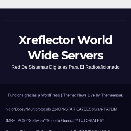
Xreflector World
Wide Servers
Red De Sistemas Digitales Para El Radioaficionado
Funciona gracias a WordPress
|
Theme: News Live by
Themeansar
.
Inicio
*Doozy*
Multiprotocolo 2140
PI-STAR EA7EE
Sofware PA7LIM
DMR+ IPCS2
*Software*
*Soporte General *
*TUTORIALES*