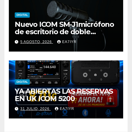
DIGITAL
Nuevo ICOM SM-J1micrófono
de escritorio de doble
elemento premium
5 AGOSTO, 2026
EA7IYR
DIGITAL
YA ABIERTAS LAS RESERVAS
EN UK ICOM 5200
31 JULIO, 2026
EA7IYR