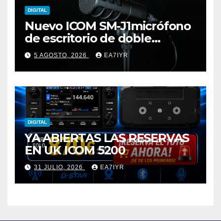
DIGITAL
Nuevo ICOM SM-J1micrófono
de escritorio de doble
elemento premium
5 AGOSTO, 2026
EA7IYR
DIGITAL
YA ABIERTAS LAS RESERVAS
EN UK ICOM 5200
31 JULIO, 2026
EA7IYR