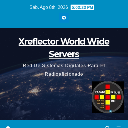
Saltar
Sáb. Ago 8th, 2026
5:03:24 PM
al
contenido
Xreflector World Wide
Servers
Red De Sistemas Digitales Para El
Radioaficionado