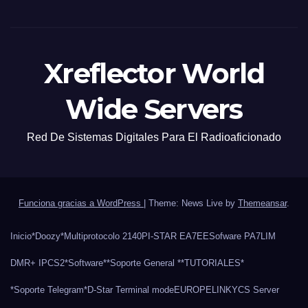
Xreflector World
Wide Servers
Red De Sistemas Digitales Para El Radioaficionado
Funciona gracias a WordPress
|
Theme: News Live by
Themeansar
.
Inicio
*Doozy*
Multiprotocolo 2140
PI-STAR EA7EE
Sofware PA7LIM
DMR+ IPCS2
*Software*
*Soporte General *
*TUTORIALES*
*Soporte Telegram*
D-Star Terminal mode
EUROPELINK
YCS Server