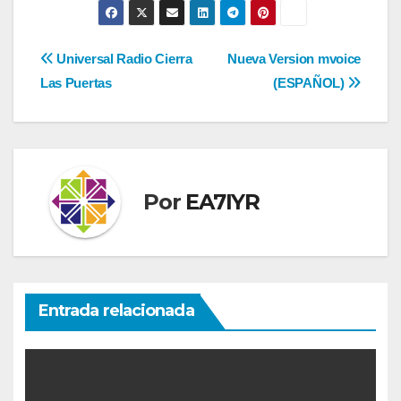
Navegación
Universal Radio Cierra
Nueva Version mvoice
Las Puertas
(ESPAÑOL)
de
entradas
Por
EA7IYR
Entrada relacionada