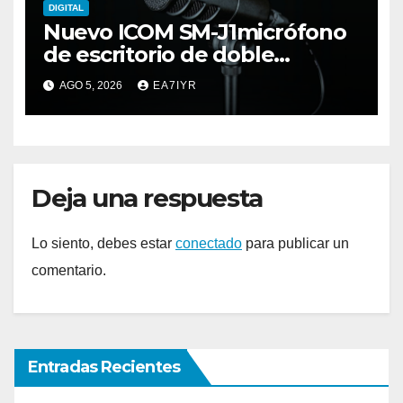
DIGITAL
Nuevo ICOM SM-J1micrófono
de escritorio de doble
elemento premium
AGO 5, 2026
EA7IYR
Deja una respuesta
Lo siento, debes estar
conectado
para publicar un
comentario.
Entradas Recientes