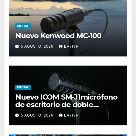
DIGITAL
Nuevo Kenwood MC-100
5 AGOSTO, 2026
EA7IYR
DIGITAL
Nuevo ICOM SM-J1micrófono
de escritorio de doble
elemento premium
5 AGOSTO, 2026
EA7IYR