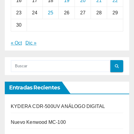
16
17
18
19
20
21
22
23
24
25
26
27
28
29
30
« Oct
Dic »
Entradas Recientes
KYDERA CDR-500UV ANÁLOGO DIGITAL
Nuevo Kenwood MC-100