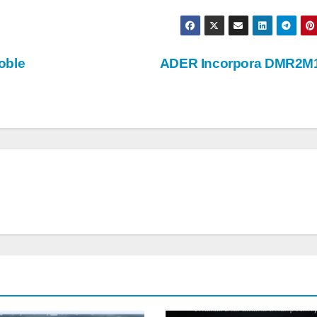
oble
ADER Incorpora DMR2M