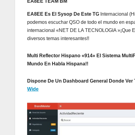
EA8EE
TEAM BM
EA8EE Es El Sysop De Este TG
Internacional (H
podemos escuchar QSO de todo el mundo en españ
internacional «NET DE LA TECNOLOGIA »¡Que EA8E
diversos temas interesantes!!
Multi Reflector Hispano «914»
El Sistema Mult
Mundo En Habla Hispana!!
Dispone De Un Dashboard General Donde Ver 
Wide