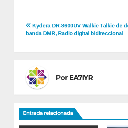
Navegación
Kydera DR-8600UV Walkie Talkie de d
banda DMR, Radio digital bidireccional
de
entradas
Por
EA7IYR
Entrada relacionada