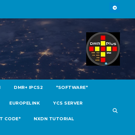
M
DMR+ IPCS2
*SOFTWARE*
EUROPELINK
YCS SERVER
T CODE*
NXDN TUTORIAL