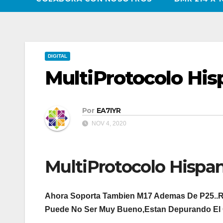
DIGITAL
MultiProtocolo Hi
Por
EA7IYR
NOV 4, 2020
MultiProtocolo Hispa
Ahora Soporta Tambien M17 Ademas De P25..R
Puede No Ser Muy Bueno,Estan Depurando El 