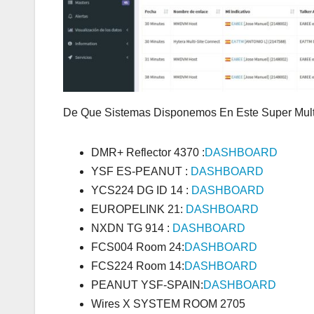
De Que Sistemas Disponemos En Este Super Multi
DMR+ Reflector 4370 :
DASHBOARD
YSF ES-PEANUT :
DASHBOARD
YCS224 DG ID 14 :
DASHBOARD
EUROPELINK 21:
DASHBOARD
NXDN TG 914 :
DASHBOARD
FCS004 Room 24:
DASHBOARD
FCS224 Room 14:
DASHBOARD
PEANUT YSF-SPAIN:
DASHBOARD
Wires X SYSTEM ROOM 2705