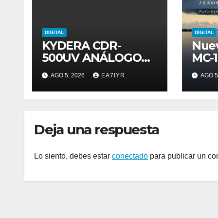
DIGITAL
DIGITAL
KYDERA CDR-
Nue
500UV ANÁLOGO
MC-
DIGITAL
AGO 5, 2026
EA7IYR
AGO 5
Deja una respuesta
Lo siento, debes estar
conectado
para publicar un co