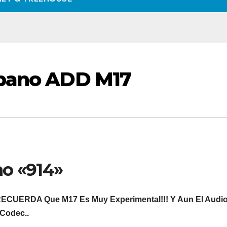
spano ADD M17
no «914»
ECUERDA Que M17 Es Muy Experimental!!! Y Aun El Audi
Codec..