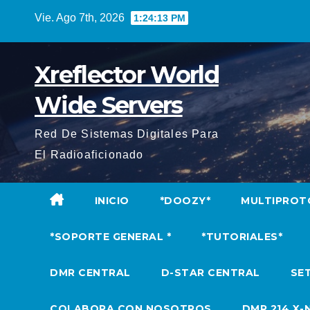
Saltar
Vie. Ago 7th, 2026
1:24:14 PM
al
contenido
Xreflector World
Wide Servers
Red De Sistemas Digitales Para
El Radioaficionado
INICIO
*DOOZY*
MULTIPROT
*SOPORTE GENERAL *
*TUTORIALES*
DMR CENTRAL
D-STAR CENTRAL
SET
COLABORA CON NOSOTROS
DMR 214 X-