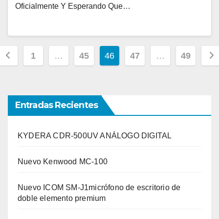
Oficialmente Y Esperando Que…
Paginación
1
…
45
46
47
…
49
de
entradas
Entradas Recientes
KYDERA CDR-500UV ANÁLOGO DIGITAL
Nuevo Kenwood MC-100
Nuevo ICOM SM-J1micrófono de escritorio de
doble elemento premium