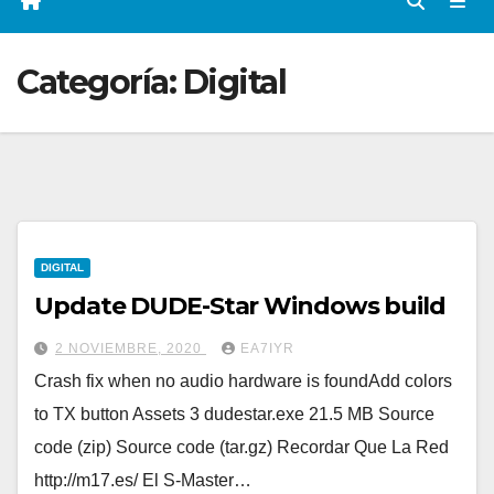
Categoría:
Digital
DIGITAL
Update DUDE-Star Windows build
2 NOVIEMBRE, 2020
EA7IYR
Crash fix when no audio hardware is foundAdd colors
to TX button Assets 3 dudestar.exe 21.5 MB Source
code (zip) Source code (tar.gz) Recordar Que La Red
http://m17.es/ El S-Master…