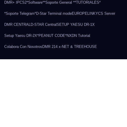
DMR+ IPCS2
*Software*
*Soporte General *
*TUTORIALES*
*Soporte Telegram*
D-Star Terminal mode
EUROPELINK
YCS Server
DMR CENTRAL
D-STAR Central
SETUP YAESU DR-1X
Setup Yaesu DR-2X
*PEANUT CODE*
NXDN Tutorial
Colabora Con Nosotros
DMR 214 x-NET & TREEHOUSE