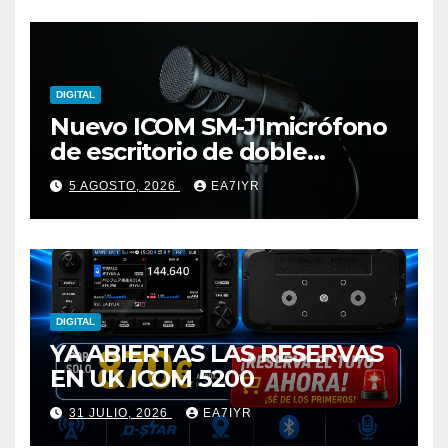
DIGITAL
Nuevo ICOM SM-J1micrófono
de escritorio de doble
elemento premium
5 AGOSTO, 2026
EA7IYR
DIGITAL
YA ABIERTAS LAS RESERVAS
EN UK ICOM 5200
31 JULIO, 2026
EA7IYR