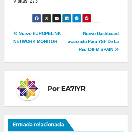
Visitas: 273
Navegación
Nuevo EUROPELINK
Nuevo Dashboard
NETWORK MONITOR
avanzado Para YSF De La
de
Red C4FM SPAIN
entradas
Por
EA7IYR
Entrada relacionada