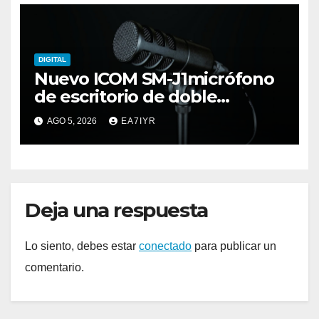
DIGITAL
Nuevo ICOM SM-J1micrófono
de escritorio de doble
elemento premium
AGO 5, 2026
EA7IYR
Deja una respuesta
Lo siento, debes estar
conectado
para publicar un
comentario.