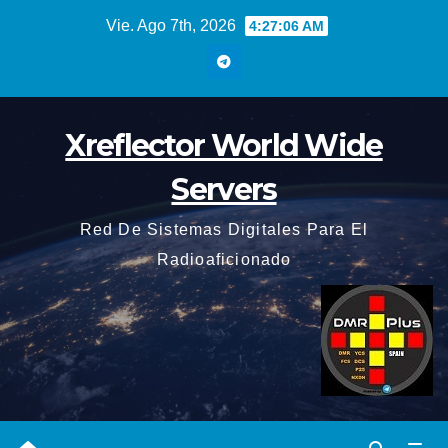
Saltar
Vie. Ago 7th, 2026
4:27:07 AM
al
contenido
Xreflector World Wide
Servers
Red De Sistemas Digitales Para El
Radioaficionado