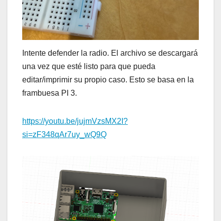
Intente defender la radio. El archivo se descargará
una vez que esté listo para que pueda
editar/imprimir su propio caso. Esto se basa en la
frambuesa PI 3.
https://youtu.be/jujmVzsMX2I?
si=zF348qAr7uy_wQ9Q