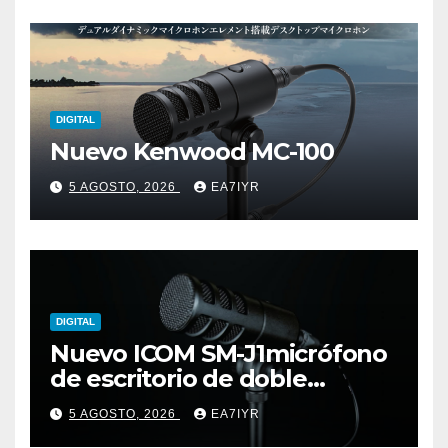
DIGITAL
Nuevo Kenwood MC-100
5 AGOSTO, 2026
EA7IYR
DIGITAL
Nuevo ICOM SM-J1micrófono
de escritorio de doble
elemento premium
5 AGOSTO, 2026
EA7IYR