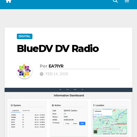
DIGITAL
BlueDV DV Radio
Por
EA7IYR
FEB 14, 2026