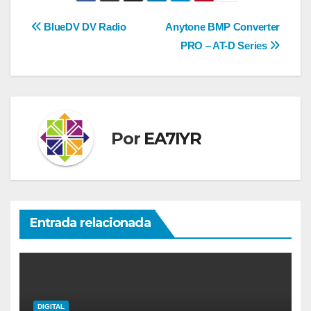
Navegación
BlueDV DV Radio
Anytone BMP Converter
PRO – AT-D Series
de
entradas
Por
EA7IYR
Entrada relacionada
DIGITAL