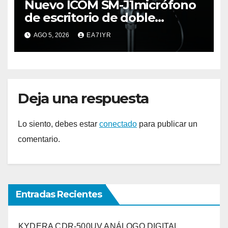
Nuevo ICOM SM-J1micrófono
de escritorio de doble
elemento premium
AGO 5, 2026
EA7IYR
Deja una respuesta
Lo siento, debes estar
conectado
para publicar un
comentario.
Entradas Recientes
KYDERA CDR-500UV ANÁLOGO DIGITAL