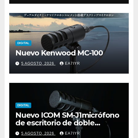
DIGITAL
Nuevo Kenwood MC-100
5 AGOSTO, 2026
EA7IYR
DIGITAL
Nuevo ICOM SM-J1micrófono
de escritorio de doble
elemento premium
5 AGOSTO, 2026
EA7IYR