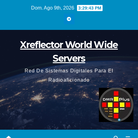
Saltar
Dom. Ago 9th, 2026
3:29:43 PM
al
contenido
Xreflector World Wide
Servers
Red De Sistemas Digitales Para El
Radioaficionado