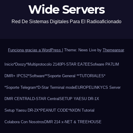
Wide Servers
Red De Sistemas Digitales Para El Radioaficionado
Funciona gracias a WordPress
|
Theme: News Live by
Themeansar
.
Inicio
*Doozy*
Multiprotocolo 2140
PI-STAR EA7EE
Sofware PA7LIM
DMR+ IPCS2
*Software*
*Soporte General *
*TUTORIALES*
*Soporte Telegram*
D-Star Terminal mode
EUROPELINK
YCS Server
DMR CENTRAL
D-STAR Central
SETUP YAESU DR-1X
Setup Yaesu DR-2X
*PEANUT CODE*
NXDN Tutorial
Colabora Con Nosotros
DMR 214 x-NET & TREEHOUSE