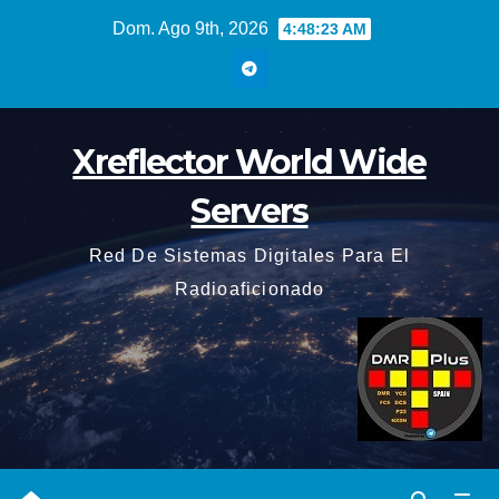
Saltar
Dom. Ago 9th, 2026
4:48:24 AM
al
contenido
Xreflector World Wide
Servers
Red De Sistemas Digitales Para El
Radioaficionado