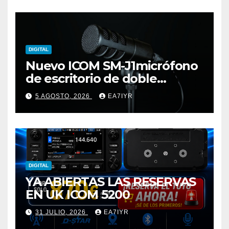
DIGITAL
Nuevo ICOM SM-J1micrófono
de escritorio de doble
elemento premium
5 AGOSTO, 2026
EA7IYR
DIGITAL
YA ABIERTAS LAS RESERVAS
EN UK ICOM 5200
31 JULIO, 2026
EA7IYR