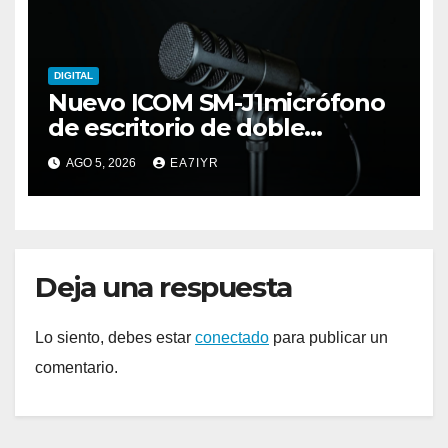
DIGITAL
Nuevo ICOM SM-J1micrófono
de escritorio de doble
elemento premium
AGO 5, 2026
EA7IYR
Deja una respuesta
Lo siento, debes estar
conectado
para publicar un
comentario.