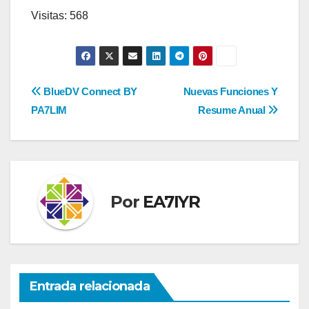
Visitas: 568
Navegación
BlueDV Connect BY
Nuevas Funciones Y
PA7LIM
Resume Anual
de
entradas
Por
EA7IYR
Entrada relacionada