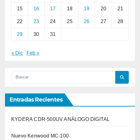
15
16
17
18
19
20
21
22
23
24
25
26
27
28
29
30
31
« Dic
Feb »
Entradas Recientes
KYDERA CDR-500UV ANÁLOGO DIGITAL
Nuevo Kenwood MC-100