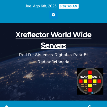
Saltar
Jue. Ago 6th, 2026
8:02:41 AM
al
contenido
Xreflector World Wide
Servers
Red De Sistemas Digitales Para El
Radioaficionado