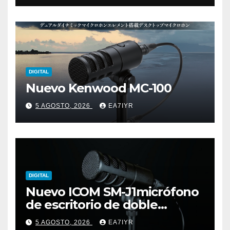
DIGITAL
Nuevo Kenwood MC-100
5 AGOSTO, 2026
EA7IYR
DIGITAL
Nuevo ICOM SM-J1micrófono
de escritorio de doble
elemento premium
5 AGOSTO, 2026
EA7IYR