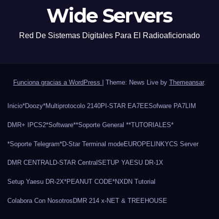
Wide Servers
Red De Sistemas Digitales Para El Radioaficionado
Funciona gracias a WordPress
|
Theme: News Live by
Themeansar
.
Inicio
*Doozy*
Multiprotocolo 2140
PI-STAR EA7EE
Sofware PA7LIM
DMR+ IPCS2
*Software*
*Soporte General *
*TUTORIALES*
*Soporte Telegram*
D-Star Terminal mode
EUROPELINK
YCS Server
DMR CENTRAL
D-STAR Central
SETUP YAESU DR-1X
Setup Yaesu DR-2X
*PEANUT CODE*
NXDN Tutorial
Colabora Con Nosotros
DMR 214 x-NET & TREEHOUSE