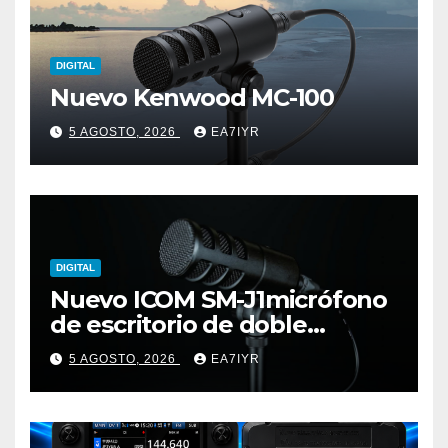
DIGITAL
Nuevo Kenwood MC-100
5 AGOSTO, 2026
EA7IYR
DIGITAL
Nuevo ICOM SM-J1micrófono
de escritorio de doble
elemento premium
5 AGOSTO, 2026
EA7IYR