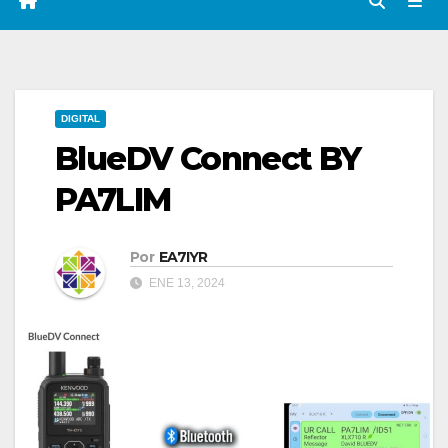
DIGITAL
BlueDV Connect BY
PA7LIM
Por
EA7IYR
ENE 13, 2024