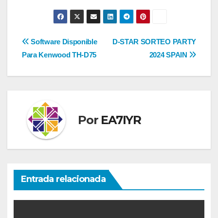
Navegación
Software Disponible
D-STAR SORTEO PARTY
Para Kenwood TH-D75
2024 SPAIN
de
entradas
Por
EA7IYR
Entrada relacionada