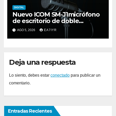
DIGITAL
Nuevo ICOM SM-J1micrófono
de escritorio de doble
elemento premium
AGO 5, 2026
EA7IYR
Deja una respuesta
Lo siento, debes estar
conectado
para publicar un
comentario.
Entradas Recientes