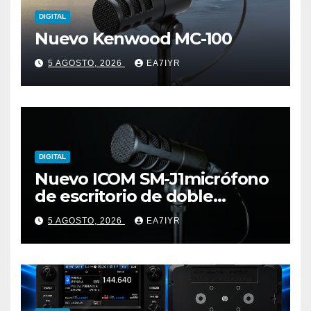
DIGITAL
Nuevo Kenwood MC-100
5 AGOSTO, 2026
EA7IYR
DIGITAL
Nuevo ICOM SM-J1micrófono
de escritorio de doble
elemento premium
5 AGOSTO, 2026
EA7IYR