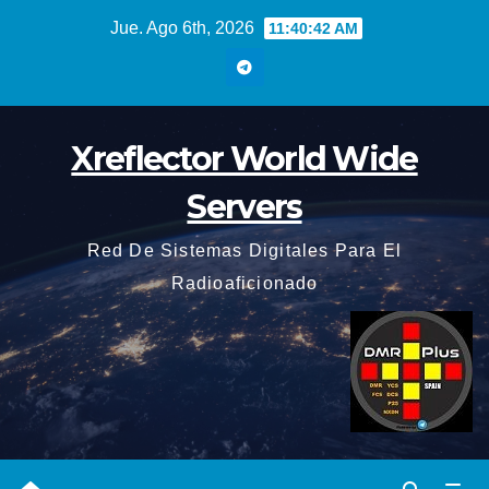
Saltar
Jue. Ago 6th, 2026
11:40:42 AM
al
contenido
Xreflector World Wide
Servers
Red De Sistemas Digitales Para El
Radioaficionado