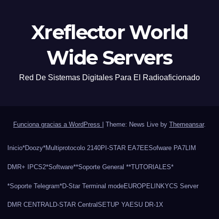
Xreflector World
Wide Servers
Red De Sistemas Digitales Para El Radioaficionado
Funciona gracias a WordPress
|
Theme: News Live by
Themeansar
.
Inicio
*Doozy*
Multiprotocolo 2140
PI-STAR EA7EE
Sofware PA7LIM
DMR+ IPCS2
*Software*
*Soporte General *
*TUTORIALES*
*Soporte Telegram*
D-Star Terminal mode
EUROPELINK
YCS Server
DMR CENTRAL
D-STAR Central
SETUP YAESU DR-1X