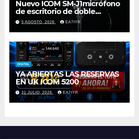
Nuevo ICOM SM-J1micrófono
de escritorio de doble
elemento premium
5 AGOSTO, 2026
EA7IYR
DIGITAL
YA ABIERTAS LAS RESERVAS
EN UK ICOM 5200
31 JULIO, 2026
EA7IYR