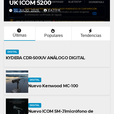
COM 5200
D750″Y
LIO, 2026
EA7IYR
30 JULIO,
Últimas
Populares
Tendencias
DIGITAL
KYDERA CDR-500UV ANÁLOGO DIGITAL
DIGITAL
Nuevo Kenwood MC-100
DIGITAL
Nuevo ICOM SM-J1micrófono de