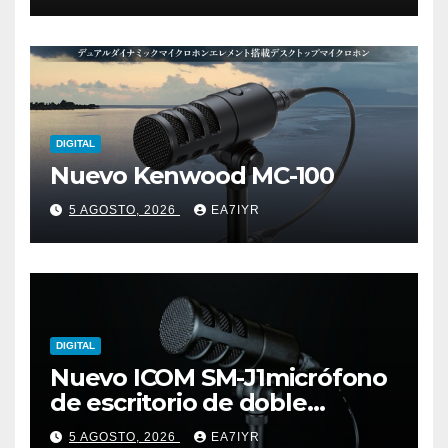
DIGITAL
Nuevo Kenwood MC-100
5 AGOSTO, 2026
EA7IYR
DIGITAL
Nuevo ICOM SM-J1micrófono
de escritorio de doble
elemento premium
5 AGOSTO, 2026
EA7IYR