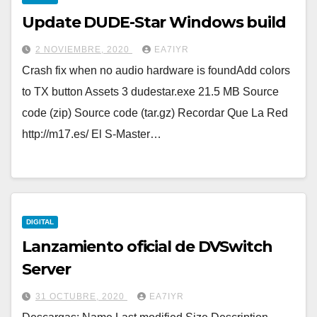
Update DUDE-Star Windows build
2 NOVIEMBRE, 2020
EA7IYR
Crash fix when no audio hardware is foundAdd colors
to TX button Assets 3 dudestar.exe 21.5 MB Source
code (zip) Source code (tar.gz) Recordar Que La Red
http://m17.es/ El S-Master…
DIGITAL
Lanzamiento oficial de DVSwitch
Server
31 OCTUBRE, 2020
EA7IYR