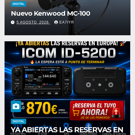
DIGITAL
Nuevo Kenwood MC-100
5 AGOSTO, 2026
EA7IYR
DIGITAL
BIERTAS LAS RESERVAS EN
Kenwoo