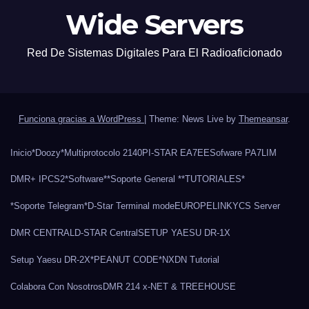
Wide Servers
Red De Sistemas Digitales Para El Radioaficionado
Funciona gracias a WordPress
|
Theme: News Live by
Themeansar
.
Inicio
*Doozy*
Multiprotocolo 2140
PI-STAR EA7EE
Sofware PA7LIM
DMR+ IPCS2
*Software*
*Soporte General *
*TUTORIALES*
*Soporte Telegram*
D-Star Terminal mode
EUROPELINK
YCS Server
DMR CENTRAL
D-STAR Central
SETUP YAESU DR-1X
Setup Yaesu DR-2X
*PEANUT CODE*
NXDN Tutorial
Colabora Con Nosotros
DMR 214 x-NET & TREEHOUSE