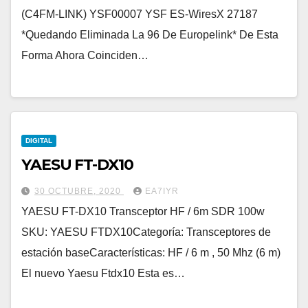
(C4FM-LINK) YSF00007 YSF ES-WiresX 27187
*Quedando Eliminada La 96 De Europelink* De Esta
Forma Ahora Coinciden…
DIGITAL
YAESU FT-DX10
30 OCTUBRE, 2020
EA7IYR
YAESU FT-DX10 Transceptor HF / 6m SDR 100w
SKU: YAESU FTDX10Categoría: Transceptores de
estación baseCaracterísticas: HF / 6 m , 50 Mhz (6 m)
El nuevo Yaesu Ftdx10 Esta es…