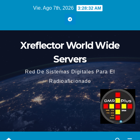
Saltar
Vie. Ago 7th, 2026
3:28:33 AM
al
contenido
Xreflector World Wide
Servers
Red De Sistemas Digitales Para El
Radioaficionado