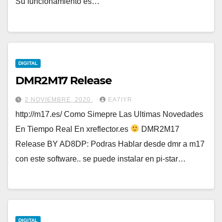
Su funcionamiento es…
DIGITAL
DMR2M17 Release
2 NOVIEMBRE, 2020
EA7IYR
http://m17.es/ Como Simepre Las Ultimas Novedades
En Tiempo Real En xreflector.es
DMR2M17
Release BY AD8DP: Podras Hablar desde dmr a m17
con este software.. se puede instalar en pi-star…
DIGITAL