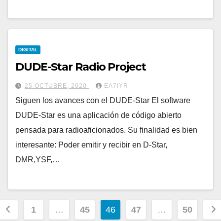
DIGITAL
DUDE-Star Radio Project
25 OCTUBRE, 2020
EA7IYR
Siguen los avances con el DUDE-Star El software
DUDE-Star es una aplicación de código abierto
pensada para radioaficionados. Su finalidad es bien
interesante: Poder emitir y recibir en D-Star,
DMR,YSF,…
Paginación
1
…
45
46
47
…
50